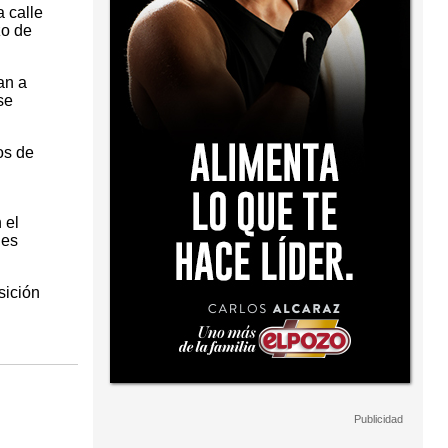
a calle
zo de
an a
se
os de
 el
les
sición