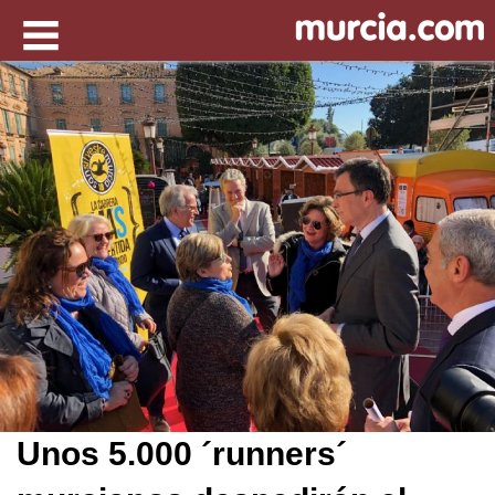
Unos 5.000 ´runners´