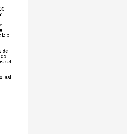
000
d.
el
de
día a
s de
 de
as del
o, así