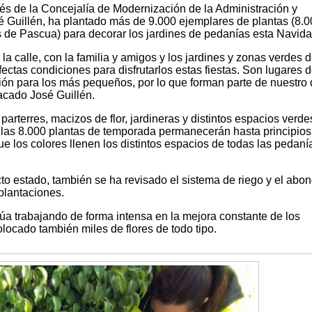
vés de la Concejalía de Modernización de la Administración y
é Guillén, ha plantado más de 9.000 ejemplares de plantas (8.
s de Pascua) para decorar los jardines de pedanías esta Navida
a calle, con la familia y amigos y los jardines y zonas verdes d
fectas condiciones para disfrutarlos estas fiestas. Son lugares 
ión para los más pequeños, por lo que forman parte de nuestro 
acado José Guillén.
arterres, macizos de flor, jardineras y distintos espacios verde
las 8.000 plantas de temporada permanecerán hasta principios
ue los colores llenen los distintos espacios de todas las pedaní
o estado, también se ha revisado el sistema de riego y el abon
 plantaciones.
úa trabajando de forma intensa en la mejora constante de los
locado también miles de flores de todo tipo.