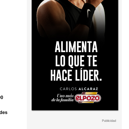
00
rdes