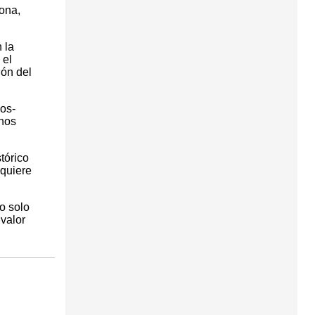
ona,
 la
 el
ión del
dos-
enos
tórico
 quiere
no solo
valor