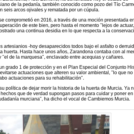
esiano de la pedanía, también conocido como pozo del Tío Carm
 seis arcos ojivales y rematada por un cúpula.
e comprometió en 2016, a través de una moción presentada en
cuperación de este bien, pero hasta el momento "lejos de actuar,
strado una continua desidia en lo que respecta a la conservac
os artesianios -hoy desaparecidos todos bajo el asfalto o derrui
 la huerta. Hasta hace unos años, Zarandona contaba con al m
 y "el de la marquesa", enclavado entre acequias y cañares.
n grado 1 de protección y en el Plan Especial del Conjunto His
vitarse actuaciones que alteren su valor ambiental, "lo que no
abo actuaciones para su rehabilitación".
u política de dejar morir la historia de la huerta de Murcia. Ya 
 hechos que de verdad supongan pasos para cuidar y poner en 
ciudadanía murciana", ha dicho el vocal de Cambiemos Murcia.