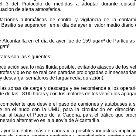
vel 3 del Protocolo de medidas a adoptar durante episod
uación de alerta atmosférica.
aciones automáticas de control y vigilancia de la contami
n Basilio se superaron en el día de ayer el valor medio diario
 Alcantarilla en el día de ayer fue de 159 µg/m³ de Partícula
g/m³.
ales son las siguientes:
irculación sea lo más fluida posible, evitando atascos de los ve
trofes y que no se realicen paradas prolongadas o innecesarias
y descarga, semáforos de larga/media duración).
las zonas de carga y descarga y se recomienda a los operar
de de las 18:00 horas y con los motores de los vehículos apaga
d competente que desvíe el paso de camiones y autobuses a 
e en el nudo con la UMU, para la circulación en dirección
ar, al bajar el Puerto de la Cadena, para el tráfico que pro
erario alternativo es la autovía de Alcantarilla.
 ayuntamientos más cercanos y a posibles industrias implica