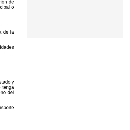
ción de
cipal o
a de la
vidades
stado y
e tenga
eno del
nsporte