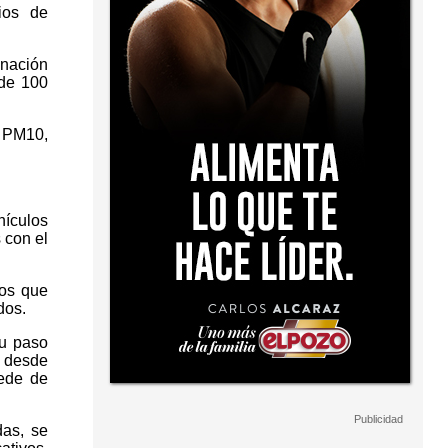
ios de
nación
 de 100
s PM10,
hículos
 con el
ios que
dos.
su paso
 desde
cede de
das, se