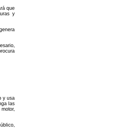
ará que
uras y
 genera
esario,
procura
o y usa
nga las
 motor,
úblico,