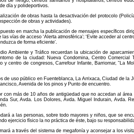
os de riesgo, centros sanitarios y hospitalarios, centros educ
de día y polideportivos.
lización de obras hasta la desactivación del protocolo (Policí
nspección de obras y actividades).
 puesto en marcha la publicación de mensajes específicos diri
las vías de acceso ‘Alerta atmosférica'; ‘Evite acceder al centro
nduzca de forma eficiente'.
dio Ambiente y Tráfico recuerdan la ubicación de aparcamie
entorno de la ciudad: Nueva Condomina, Centro Comercial 
o y centro de congresos, Carrefour Infante, Barriomar, "La Mol
s de uso público en Fuenteblanca, La Arrixaca, Ciudad de la Ju
Francisco, Avenida de los pinos y Punto de encuentro.
tor con más de 10 años de antigüedad que no accedan al área i
nda Sur, Avda. Los Dolores, Avda. Miguel Indurain, Avda. R
lén.
ndará a las personas, sobre todo mayores y niños, que se enc
o ejercicio físico la no práctica de éste, bajo su responsabilid
rmará a través del sistema de megafonía y aconsejar a los visit