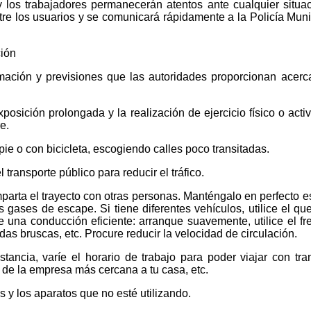
 y los trabajadores permanecerán atentos ante cualquier situa
e los usuarios y se comunicará rápidamente a la Policía Muni
ión
ción y previsiones que las autoridades proporcionan acerc
ición prolongada y la realización de ejercicio físico o acti
e.
 o con bicicleta, escogiendo calles poco transitadas.
ransporte público para reducir el tráfico.
rta el trayecto con otras personas. Manténgalo en perfecto e
 gases de escape. Si tiene diferentes vehículos, utilice el qu
 una conducción eficiente: arranque suavemente, utilice el fr
das bruscas, etc. Procure reducir la velocidad de circulación.
ancia, varíe el horario de trabajo para poder viajar con tra
n de la empresa más cercana a tu casa, etc.
y los aparatos que no esté utilizando.