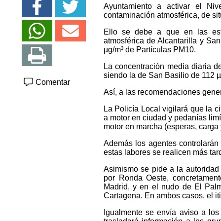
Ayuntamiento a activar el Ni
contaminación atmosférica, de sit
Ello se debe a que en las est
atmosférica de Alcantarilla y Sa
µg/m³ de Partículas PM10.
La concentración media diaria de
siendo la de San Basilio de 112 µ
Comentar
Así, a las recomendaciones gener
La Policía Local vigilará que la c
a motor en ciudad y pedanías limí
motor en marcha (esperas, carga 
Además los agentes controlarán 
estas labores se realicen más tar
Asimismo se pide a la autorida
por Ronda Oeste, concretament
Madrid, y en el nudo de El Palm
Cartagena. En ambos casos, el itin
Igualmente se envía aviso a los