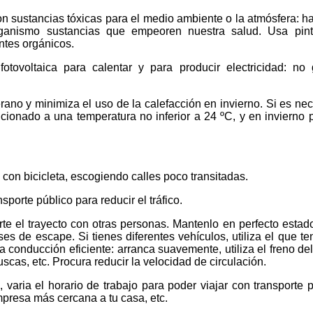
n sustancias tóxicas para el medio ambiente o la atmósfera: h
ganismo sustancias que empeoren nuestra salud. Usa pint
ntes orgánicos.
 fotovoltaica para calentar y para producir electricidad: no
rano y minimiza el uso de la calefacción en invierno. Si es nec
cionado a una temperatura no inferior a 24 ºC, y en invierno 
con bicicleta, escogiendo calles poco transitadas.
sporte público para reducir el tráfico.
te el trayecto con otras personas. Mantenlo en perfecto estad
es de escape. Si tienes diferentes vehículos, utiliza el que te
conducción eficiente: arranca suavemente, utiliza el freno del
scas, etc. Procura reducir la velocidad de circulación.
, varia el horario de trabajo para poder viajar con transporte p
empresa más cercana a tu casa, etc.