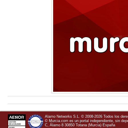
Alamo Networks S.L. © 2008-2026 Todos los der
©
Murcia.com
es un portal independiente, sin de
C, Álamo 8
30850
Totana
(Murcia)
España