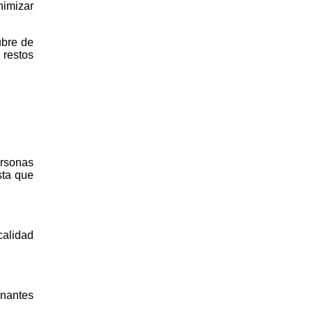
nimizar
ubre de
 restos
ersonas
sta que
calidad
inantes