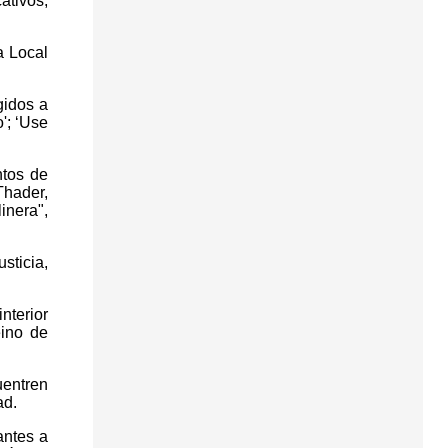
ativos,
a Local
gidos a
'; ‘Use
ntos de
Thader,
inera",
sticia,
nterior
eino de
uentren
ad.
antes a