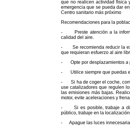
que no realicen actividad física
emergencia que se pueda dar entr
Centro sanitario más próximo
Recomendaciones para la poblac
- Preste atención a la informa
calidad del aire.
- Se recomienda reducir la expos
que requieran esfuerzo al aire libr
- Opte por desplazamientos a pie
- Utilice siempre que puedas el t
- Si ha de coger el coche, compa
use catalizadores que regulen los
las emisiones más bajas. Realice
motor, evite aceleraciones y frena
- Si es posible, trabaje a dist
público, trabaje en la localizació
- Apague las luces innecesarias 