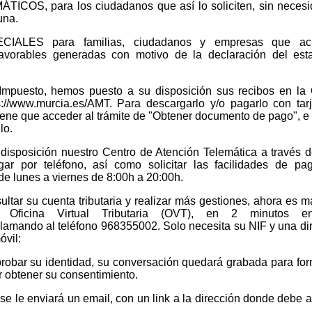
S, para los ciudadanos que así lo soliciten, sin necesi
guna.
ALES para familias, ciudadanos y empresas que acr
favorables generadas con motivo de la declaración del est
e Impuesto, hemos puesto a su disposición sus recibos en la 
ps://www.murcia.es/AMT. Para descargarlo y/o pagarlo con tar
 tiene que acceder al trámite de "Obtener documento de pago", e 
ulo.
u disposición nuestro Centro de Atención Telemática a través d
gar por teléfono, así como solicitar las facilidades de p
de lunes a viernes de 8:00h a 20:00h.
tar su cuenta tributaria y realizar más gestiones, ahora es má
 Oficina Virtual Tributaria (OVT), en 2 minutos en
llamando al teléfono 968355002. Solo necesita su NIF y una di
óvil:
robar su identidad, su conversación quedará grabada para for
er obtener su consentimiento.
se le enviará un email, con un link a la dirección donde debe 