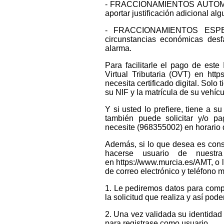
- FRACCIONAMIENTOS AUTOMÁTICO
aportar justificación adicional al
- FRACCIONAMIENTOS ESPECI
circunstancias económicas des
alarma.
Para facilitarle el pago de est
Virtual Tributaria (OVT) en htt
necesita certificado digital. Solo
su NIF y la matrícula de su vehíc
Y si usted lo prefiere, tiene a s
también puede solicitar y/o pa
necesite (968355002) en horario 
Además, si lo que desea es consul
hacerse usuario de nuestra
en https://www.murcia.es/AMT, o 
de correo electrónico y teléfono m
1. Le pediremos datos para comp
la solicitud que realiza y así pod
2. Una vez validada su identidad 
para registrase como usuario.