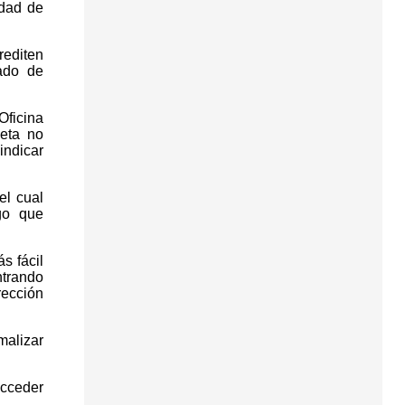
dad de
editen
ado de
Oficina
jeta no
indicar
el cual
ago que
s fácil
trando
rección
malizar
acceder