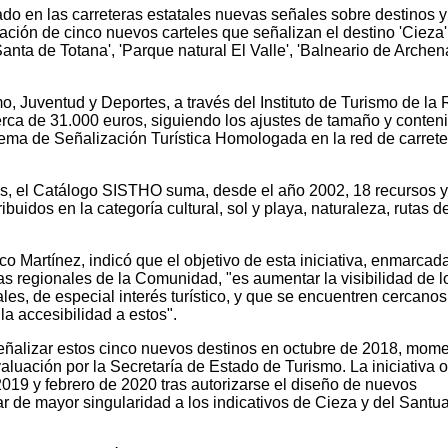
do en las carreteras estatales nuevas señales sobre destinos y
ración de cinco nuevos carteles que señalizan el destino 'Cieza'
Santa de Totana', 'Parque natural El Valle', 'Balneario de Archen
mo, Juventud y Deportes, a través del Instituto de Turismo de la
erca de 31.000 euros, siguiendo los ajustes de tamaño y conten
tema de Señalización Turística Homologada en la red de carrete
s, el Catálogo SISTHO suma, desde el año 2002, 18 recursos y
ribuidos en la categoría cultural, sol y playa, naturaleza, rutas d
sco Martínez, indicó que el objetivo de esta iniciativa, enmarcad
cas regionales de la Comunidad, "es aumentar la visibilidad de l
les, de especial interés turístico, y que se encuentren cercanos
 la accesibilidad a estos".
a señalizar estos cinco nuevos destinos en octubre de 2018, mom
luación por la Secretaría de Estado de Turismo. La iniciativa 
 2019 y febrero de 2020 tras autorizarse el diseño de nuevos
r de mayor singularidad a los indicativos de Cieza y del Santua