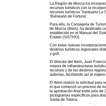
La Región de Murcia ha incorpora
recursos turísticos con la incorpo
recursos turísticos 'Santuario La 
'Balneario de Fortuna'.
Para ello, la Consejería de Turis
de Murcia (Itrem), ha destinado c
establecido en el Manual del Sis
Estado (SISTHO).
Con estas nuevas incorporacione
destinos turísticos regionales dist
y golf.
El director del Itrem, Juan Franci
mejora de infraestructuras turísti
recursos y de los destinos regiona
autovías, facilitando así al viajero
El Itrem realizó la solicitud par
el que comenzó un proceso de eva
la aprobación final entre julio de
pictogramas específicos para dota
Santa de Totana.