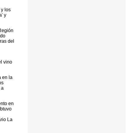
 y los
a' y
 Región
ido
ras del
el vino
a en la
os
 a
ento en
obtuvo
rio La