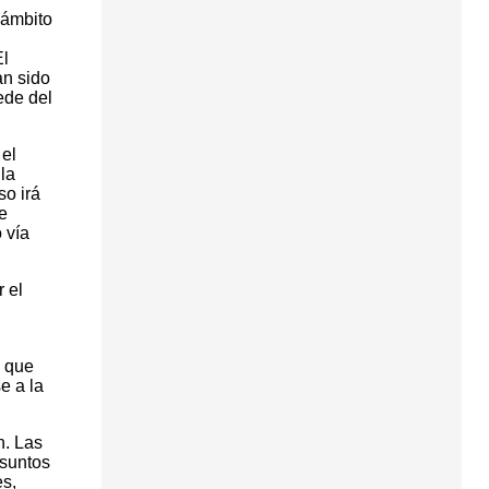
 ámbito
El
an sido
ede del
 el
la
so irá
e
 vía
r el
s que
e a la
n. Las
asuntos
es,