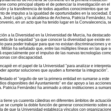
ene como principal objeto el de potenciar la investigación en el
usión y la transferencia de todos aquellos conocimientos que se
o de impulso a la igualdad de oportunidades en la sociedad. 
a, José Luján, y la alcaldesa de Archena, Patricia Fernández, h
onvenio, en un acto que ha tenido lugar en la Convalecencia, s
ción a la Diversidad en la Universidad de Murcia, ha destacado
queda de la equidad "ya que conocer la diversidad que existe en 
o para poder trabajar para que no existan discriminaciones y e
 Millán ha señalado que, entre las múltiples líneas en las que s
rá especialmente por el impulso de las nuevas tecnologías como
rsonas con discapacidad.
incapié en el papel de la Universidad "para analizar e interpreta
oder aportar soluciones que ayuden a fomentar la integración".
estado el "orgullo de ser la primera entidad en sumarse a este
dios disponibles del Ayuntamiento" en dar apoyo a las accione
. Patricia Fernández ha animado a otras instituciones a sumars
a tiene ya cuarenta cátedras en diferentes ámbitos de actuació
que se cumple la doble función de generar conocimiento sobre 
e, la de que la Universidad establezca vínculos con organizacion