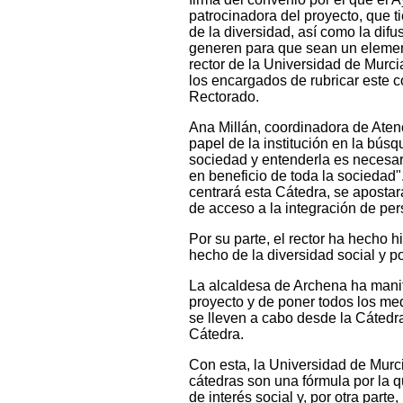
patrocinadora del proyecto, que ti
de la diversidad, así como la dif
generen para que sean un element
rector de la Universidad de Murci
los encargados de rubricar este c
Rectorado.
Ana Millán, coordinadora de Aten
papel de la institución en la bús
sociedad y entenderla es necesari
en beneficio de toda la sociedad".
centrará esta Cátedra, se aposta
de acceso a la integración de pe
Por su parte, el rector ha hecho h
hecho de la diversidad social y p
La alcaldesa de Archena ha manif
proyecto y de poner todos los me
se lleven a cabo desde la Cátedra
Cátedra.
Con esta, la Universidad de Murci
cátedras son una fórmula por la 
de interés social y, por otra part