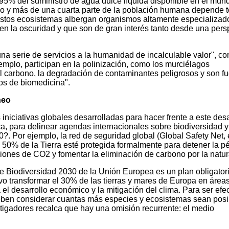
 95% del suministro de agua dulce líquida disponible en el mun
o y más de una cuarta parte de la población humana depende to
estos ecosistemas albergan organismos altamente especializad
 en la oscuridad y que son de gran interés tanto desde una pers
na serie de servicios a la humanidad de incalculable valor", c
emplo, participan en la polinización, como los murciélagos
el carbono, la degradación de contaminantes peligrosos y son f
os de biomedicina".
neo
 iniciativas globales desarrolladas para hacer frente a este desa
tica, para delinear agendas internacionales sobre biodiversidad y
?. Por ejemplo, la red de seguridad global (Global Safety Net,
l 50% de la Tierra esté protegida formalmente para detener la p
siones de CO2 y fomentar la eliminación de carbono por la natur
de Biodiversidad 2030 de la Unión Europea es un plan obligator
vo transformar el 30% de las tierras y mares de Europa en área
el desarrollo económico y la mitigación del clima. Para ser efec
eben considerar cuantas más especies y ecosistemas sean posi
tigadores recalca que hay una omisión recurrente: el medio