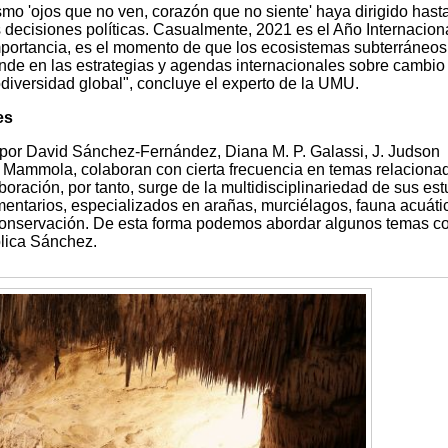
mo 'ojos que no ven, corazón que no siente' haya dirigido hast
as decisiones políticas. Casualmente, 2021 es el Año Internacion
mportancia, es el momento de que los ecosistemas subterráneos
nde en las estrategias y agendas internacionales sobre cambio
odiversidad global", concluye el experto de la UMU.
es
 por David Sánchez-Fernández, Diana M. P. Galassi, J. Judson
Mammola, colaboran con cierta frecuencia en temas relaciona
oración, por tanto, surge de la multidisciplinariedad de sus est
entarios, especializados en arañas, murciélagos, fauna acuáti
 conservación. De esta forma podemos abordar algunos temas c
plica Sánchez.