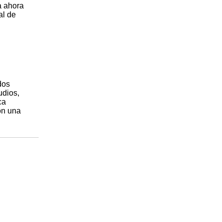
a ahora
al de
dos
udios,
ca
on una