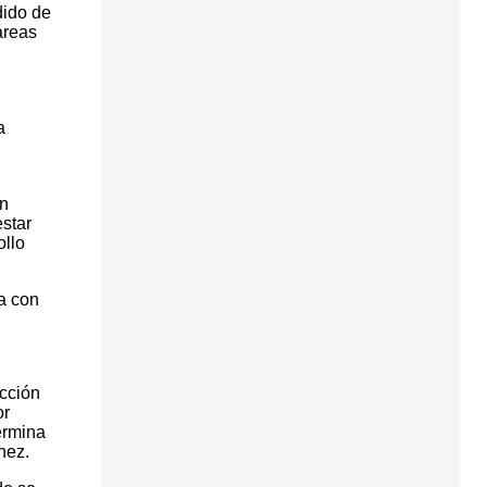
dido de
áreas
a
un
estar
ollo
a con
acción
or
ermina
hez.