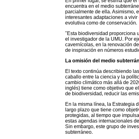
En primer lugar, se estima que el
encuentra en el medio subterráne
parcialmente de ella. Asimismo, 
interesantes adaptaciones a vivir
evolutiva como de conservación.
"Esta biodiversidad proporciona u
el investigador de la UMU. Por ej
cavernícolas, en la renovación d
de inspiración en números estudi
La omisión del medio subterrá
El texto continúa describiendo las
caballo entre la ciencia y la polí
cambio climático más allá de 2020
inglés) tiene como objetivo que e
de biodiversidad, reducir las emi
En la misma línea, la Estrategia 
largo plazo que tiene como objeti
protegidas, al tiempo que impulsa 
estas agendas internacionales d
Sin embargo, este grupo de inves
subterráneo.