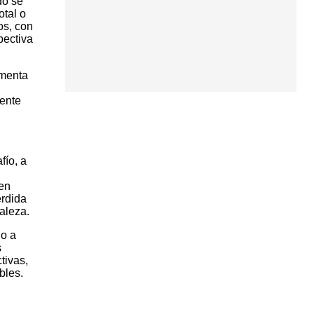
do se
tal o
os, con
pectiva
omenta
uente
fío, a
 en
érdida
aleza.
io a
s
tivas,
bles.