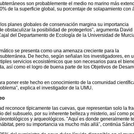
subterráneos son probablemente el medio no marino más exten
20% de la superficie global, su porcentaje de solapamiento con 
e los planes globales de conservación margina su importancia
 obstaculizar la posibilidad de protegerlos", argumenta David
ajal del Departamento de Ecología de la Universidad de Murci
limático se presenta como una amenaza creciente para la
 subterránea. De hecho, según señalan los investigadores, en 
ltiples servicios ecosistémicos que son necesarios para el bien
, así como el logro de buena parte de los Objetivos de Desarr
para poner este hecho en conocimiento de la comunidad científic
problema", explica el investigador de la UMU.
eo
ad reconoce típicamente las cuevas, que representan solo la fr
 del subsuelo, por su inherente belleza y misterio, así como p
aleontológicos y arqueológicos. "Aquí es donde generalmente t
hábitat, pero su importancia va mucho más allá", continúa Sánc