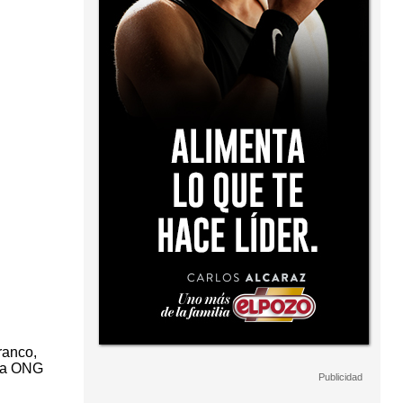
ranco,
 la ONG