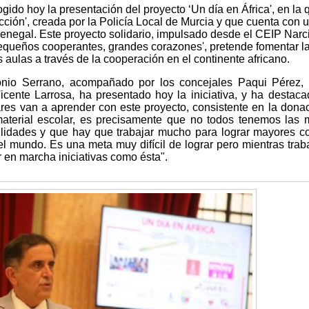
ido hoy la presentación del proyecto ‘Un día en África', en la 
ción', creada por la Policía Local de Murcia y que cuenta con 
Senegal. Este proyecto solidario, impulsado desde el CEIP Narc
equeños cooperantes, grandes corazones', pretende fomentar l
s aulas a través de la cooperación en el continente africano.
onio Serrano, acompañado por los concejales Paqui Pérez,
icente Larrosa, ha presentado hoy la iniciativa, y ha destac
res van a aprender con este proyecto, consistente en la dona
aterial escolar, es precisamente que no todos tenemos las
ilidades y que hay que trabajar mucho para lograr mayores c
el mundo. Es una meta muy difícil de lograr pero mientras tra
 en marcha iniciativas como ésta".