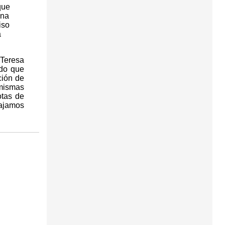
que
una
iso
a
 Teresa
ado que
ción de
 mismas
otas de
bajamos