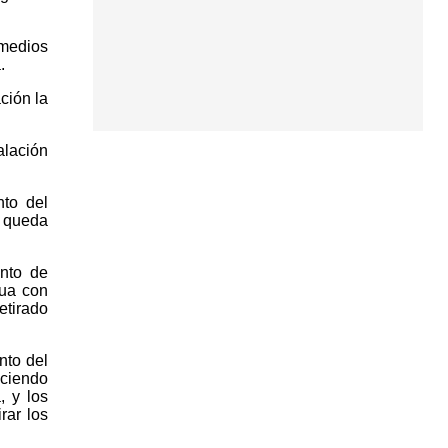
medios
.
ción la
alación
nto del
 queda
nto de
ua con
tirado
nto del
eciendo
, y los
rar los