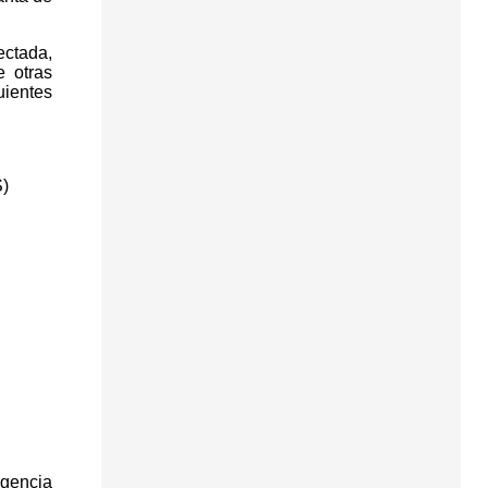
ectada,
e otras
uientes
S)
rgencia