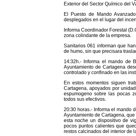
Exterior del Sector Químico del V
El Puesto de Mando Avanzado M
desplegados en el lugar del incen
Informa Coordinador Forestal (D.G
zona colindante de la empresa.
Sanitarios 061 informan que han
de humo, sin que precisara traslad
14:32h.- Informa el mando de B
Ayuntamiento de Cartagena des
controlado y confinado en las ins
En estos momentos siguen trab
Cartagena, apoyados por unida
espumogeno sobre las pocas zo
todos sus efectivos.
20:30 horas.- Informa el mando 
Ayuntamiento de Cartagena, que s
esta noche un dispositivo de vigi
pocos puntos calientes que queda
restos calcinados del interior de l