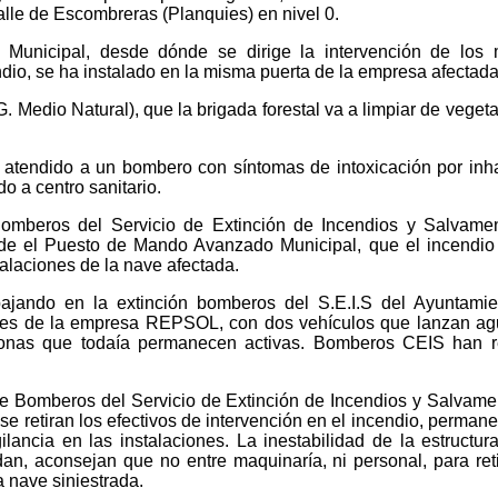
alle de Escombreras (Planquies) en nivel 0.
unicipal, desde dónde se dirige la intervención de los 
dio, se ha instalado en la misma puerta de la empresa afectada
. Medio Natural), que la brigada forestal va a limpiar de vegeta
 atendido a un bombero con síntomas de intoxicación por inh
o a centro sanitario.
omberos del Servicio de Extinción de Incendios y Salvame
de el Puesto de Mando Avanzado Municipal, que el incendio
talaciones de la nave afectada.
ajando en la extinción bomberos del S.E.I.S del Ayuntamie
des de la empresa REPSOL, con dos vehículos que lanzan ag
nas que todaía permanecen activas. Bomberos CEIS han re
de Bomberos del Servicio de Extinción de Incendios y Salvame
e retiran los efectivos de intervención en el incendio, perman
lancia en las instalaciones. La inestabilidad de la estructura
n, aconsejan que no entre maquinaría, ni personal, para reti
a nave siniestrada.