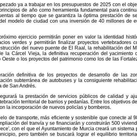
pezado ya a trabajar en los presupuestos de 2025 con el obje
principios de año como herramienta fundamental para continu
entas al tiempo que se garantiza la óptima prestación de se
del modelo de ciudad con una inversión de 40 millones de e
róximo ejercicio permitirán poner en valor la identidad histór
acios verdes y permitirán finalizar proyectos vertebradores 
strucción del nuevo puente de El Raal, la rehabilitación del 
e la Cárcel Vieja, la definitiva recuperación del yacimiento
 Oeste o los proyectos del patrimonio como los de las Fortale
ación definitiva de los proyectos de desarrollo de las z
ación subterránea de autobuses y la consiguiente rehabilitac
a de San Andrés.
gurará la prestación de servicios públicos de calidad y aj
bración territorial de barrios y pedanías. Entre los objetivos d
on la incorporación de nuevos policías y bomberos.
elo de transporte, más eficiente y sostenible que conecte al 
ampliación del tranvía y se financiarán y construirán 500 vivien
rece', con el que el Ayuntamiento de Murcia creará un sistema 
icipio, pero también se buscará lograr el equilibrio territoria