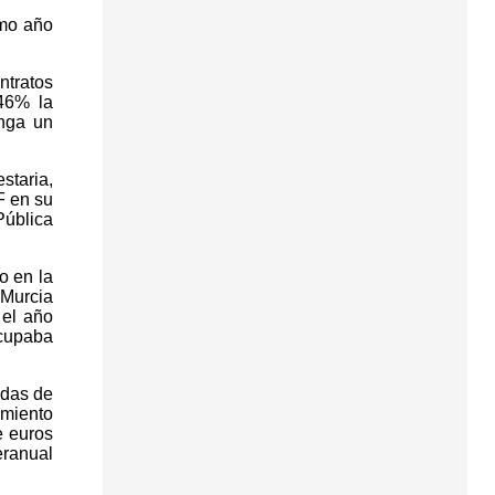
imo año
ntratos
 46% la
onga un
staria,
F en su
Pública
o en la
 Murcia
 el año
ocupaba
idas de
imiento
e euros
eranual