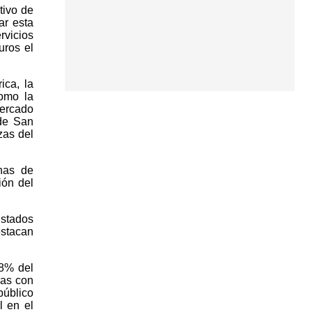
tivo de
ar esta
rvicios
uros el
ica, la
como la
Mercado
 de San
zas del
onas de
ión del
ustados
estacan
98% del
das con
público
l en el