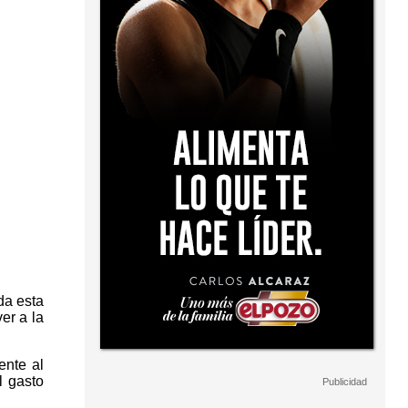
da esta
er a la
ente al
l gasto