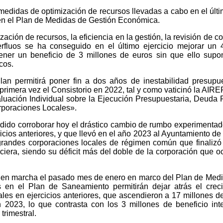
 medidas de optimización de recursos llevadas a cabo en el últ
en el Plan de Medidas de Gestión Económica.
ación de recursos, la eficiencia en la gestión, la revisión de co
erfluos se ha conseguido en el último ejercicio mejorar un
tener un beneficio de 3 millones de euros sin que ello sup
cos.
n permitirá poner fin a dos años de inestabilidad presupue
 primera vez el Consistorio en 2022, tal y como vaticinó la AIRE
uación Individual sobre la Ejecución Presupuestaria, Deuda 
rporaciones Locales».
dido corroborar hoy el drástico cambio de rumbo experimentad
cicios anteriores, y que llevó en el año 2023 al Ayuntamiento de
 grandes corporaciones locales de régimen común que finalizó
nciera, siendo su déficit más del doble de la corporación que 
 en marcha el pasado mes de enero en marco del Plan de Med
s en el Plan de Saneamiento permitirán dejar atrás el crec
les en ejercicios anteriores, que ascendieron a 17 millones d
2023, lo que contrasta con los 3 millones de beneficio int
trimestral.