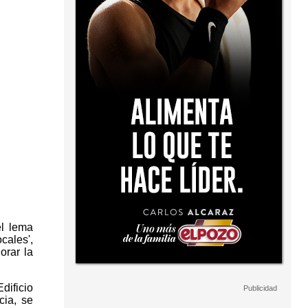
el lema
cales',
orar la
dificio
cia, se