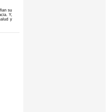
eñan su
cia. Y,
salud y