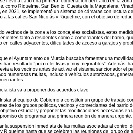
e llevó a cabo una primera reordenación del tráfico en la zona
lles, como Riquelme, San Benito, Cuesta de la Magdalena, Vinad
 en 2021, se implementó un sistema de cámaras con lectura d
so a las calles San Nicolás y Riquelme, con el objetivo de reduci
o vecinos de la zona a los concejales socialistas, estas medid
enientes tanto a residentes como a comerciantes del barrio, qu
o en calles adyacentes, dificultades de acceso a garajes y pro
que el Ayuntamiento de Murcia buscaba fomentar una movilid
s han resultado "poco efectivas y muy mejorables". Además, ha
previa a los vecinos antes de activar el sistema sancionador el 
ado numerosas multas, incluso a vehículos autorizados, gener
omerciantes.
socialista va a proponer dos acuerdos clave:
Instar al equipo de Gobierno a constituir un grupo de trabajo co
tes de los grupos políticos, vecinos y comerciantes del barrio 
objetivo estudiar y proponer las modificaciones necesarias en l
ompromiso de programar una primera reunión de manera urgente.
ar la suspensión inmediata de las multas asociadas al control d
 y Riquelme hasta que se celebren las reuniones del grupo de t