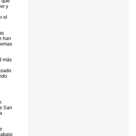
, que
er y
e
r el
as
e han
blemas
ad más
pasado
ando
n
de San
a
e
rabajo