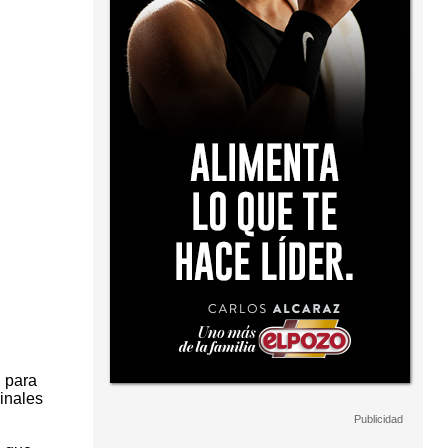
n para
cinales