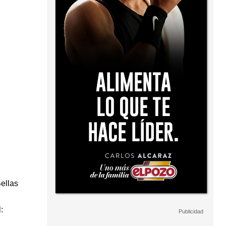
ellas
: