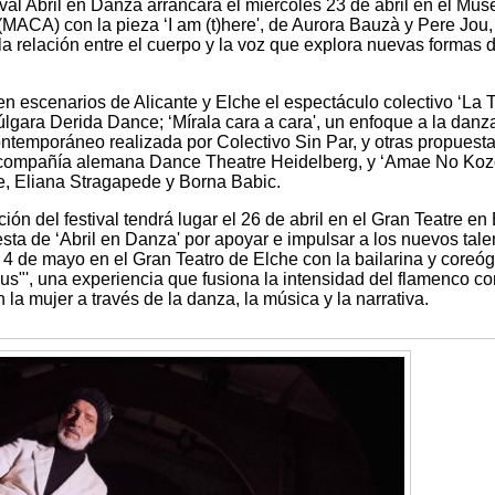
val Abril en Danza arrancará el miércoles 23 de abril en el Mus
MACA) con la pieza ‘I am (t)here', de Aurora Bauzà y Pere Jou,
la relación entre el cuerpo y la voz que explora nuevas formas 
n escenarios de Alicante y Elche el espectáculo colectivo ‘La T
búlgara Derida Dance; ‘Mírala cara a cara', un enfoque a la danz
temporáneo realizada por Colectivo Sin Par, y otras propuest
la compañía alemana Dance Theatre Heidelberg, y ‘Amae No Koz
e, Eliana Stragapede y Borna Babic.
ón del festival tendrá lugar el 26 de abril en el Gran Teatre en
esta de ‘Abril en Danza' por apoyar e impulsar a los nuevos tale
l 4 de mayo en el Gran Teatro de Elche con la bailarina y coreóg
"', una experiencia que fusiona la intensidad del flamenco co
la mujer a través de la danza, la música y la narrativa.