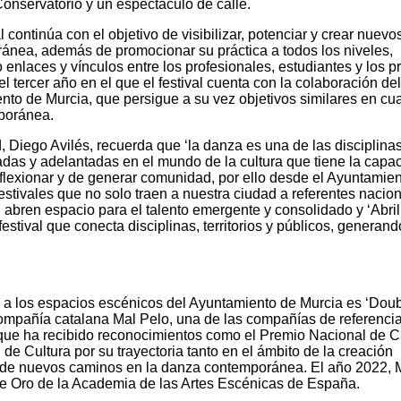
Conservatorio y un espectáculo de calle.
al continúa con el objetivo de visibilizar, potenciar y crear nuevo
ánea, además de promocionar su práctica a todos los niveles,
 enlaces y vínculos entre los profesionales, estudiantes y los p
l tercer año en el que el festival cuenta con la colaboración de
nto de Murcia, que persigue a su vez objetivos similares en cu
poránea.
d, Diego Avilés, recuerda que ‘la danza es una de las disciplina
gadas y adelantadas en el mundo de la cultura que tiene la capa
lexionar y de generar comunidad, por ello desde el Ayuntamien
stivales que no solo traen a nuestra ciudad a referentes nacio
 abren espacio para el talento emergente y consolidado y ‘Abril
estival que conecta disciplinas, territorios y públicos, generan
a a los espacios escénicos del Ayuntamiento de Murcia es ‘Dou
a compañía catalana Mal Pelo, una de las compañías de referencia
e ha recibido reconocimientos como el Premio Nacional de C
de Cultura por su trayectoria tanto en el ámbito de la creación
a de nuevos caminos en la danza contemporánea. El año 2022, 
de Oro de la Academia de las Artes Escénicas de España.