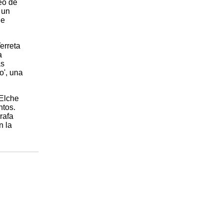
eo de
 un
de
erreta
a
as
o', una
 Elche
ntos.
rafa
n la