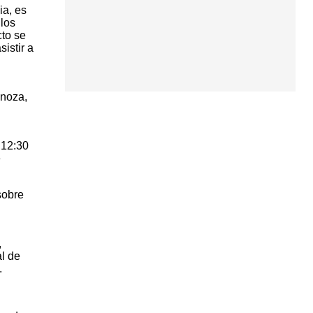
ia, es
 los
cto se
istir a
inoza,
 12:30
e
sobre
,
l de
.