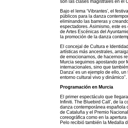
son las clases magistrales en el 
Bajo el lema ‘Vibrantes', el festiv
públicos para la danza contempor
eliminando las barreras y creando
espectadores. Asimismo, este es e
de Artes Escénicas del Ayuntamie
la promoción de la danza contem
El concejal de Cultura e Identida
artísticas más ancestrales, arrai
de emocionarnos, de hacernos ref
Murcia seguimos apostando por fe
internacionales, sino que también
Danza' es un ejemplo de ello, un f
entorno cultural vivo y dinámico".
Programación en Murcia
El primer espectáculo que llegar
Infiniti. The Bluebird Call', de l
danza contemporánea española qu
de Cataluña y el Premio Nacional 
coreográfica como en la apertur
Pelo recibió también la Medalla 