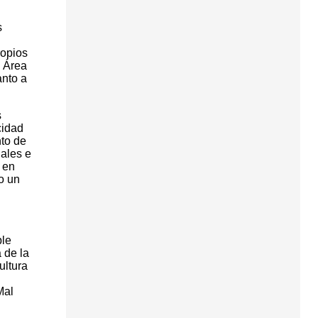
s
ropios
l Área
anto a
s
cidad
to de
nales e
 en
do un
ble
 de la
ultura
Mal