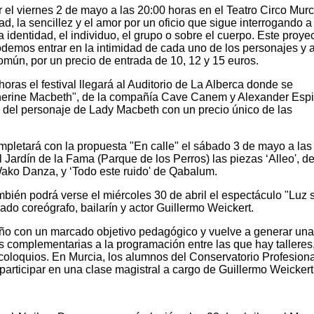
er el viernes 2 de mayo a las 20:00 horas en el Teatro Circo Murc
ad, la sencillez y el amor por un oficio que sigue interrogando a
identidad, el individuo, el grupo o sobre el cuerpo. Este proye
odemos entrar en la intimidad de cada uno de los personajes y as
omún, por un precio de entrada de 10, 12 y 15 euros.
oras el festival llegará al Auditorio de La Alberca donde se
therine Macbeth", de la compañía Cave Canem y Alexander Esp
n del personaje de Lady Macbeth con un precio único de las
pletará con la propuesta "En calle" el sábado 3 de mayo a las
l Jardín de la Fama (Parque de los Perros) las piezas ‘Alleo', d
ako Danza, y ‘Todo este ruido' de Qabalum.
bién podrá verse el miércoles 30 de abril el espectáculo "Luz 
ado coreógrafo, bailarín y actor Guillermo Weickert.
año con un marcado objetivo pedagógico y vuelve a generar una
s complementarias a la programación entre las que hay talleres
 coloquios. En Murcia, los alumnos del Conservatorio Profesiona
participar en una clase magistral a cargo de Guillermo Weickert