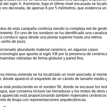
 del siglo X. Asimismo, bajo el último nivel excavado se locali
 oro decorada, de apenas 6 por 5 milímetros, que evidencia un
dos de esta campaña continúa siendo la compleja red de gesti
imiento. En uno de los sondeos se ha identificado una canaliz
ía conducir agua desde una planta superior hasta una letrina
 anillo de pozo.
porcionado abundante material cerámico, en algunos casos
ronología que apunta al siglo XIII por la presencia de cerámic
 marmitas vidriadas de forma globular y pared fina.
esa misma vivienda se ha localizado un nivel asociado al mome
tor, donde apareció el esqueleto de un cánido de tamaño medio-
 se está produciendo en el sondeo 56, donde se excavan los res
gua, que conserva incluso las herraduras y los restos de otros
ha aparecido está proporcionando también materiales cerámicos
ento de tinaja con representaciones arquitectónicas.