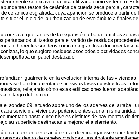
posteriormente se excavó una fosa utilizada como vertedero. Entr
abundantes restos de cerámica de cuerda seca parcial, caracter
a de cerámica esgrafiada, cuya aparición se produce a partir de 
e situar el inicio de la urbanización de este ámbito a finales del
do constatar que, antes de la expansión urbana, amplias zonas 
s periurbanos utilizados para el vertido de residuos procedent
videncian diferentes sondeos como una gran fosa documentada, r
 cenizas, lo que sugiere residuos asociados a actividades conc
desempeñaba un papel destacado.
ofundizar igualmente en la evolución interna de las viviendas
ciones se han documentado sucesivas fases constructivas, refo
domésticos, reflejando cómo estas edificaciones fueron adaptán
 a lo largo del tiempo.
a el sondeo 69, situado sobre uno de los adarves del arrabal, un
, daba servicio a viviendas pertenecientes a una misma unidad
documentado hasta cinco niveles distintos de pavimentos de tier
ajo su superficie destinadas a mejorar el aislamiento.
ió un ataifor con decoración en verde y manganeso sobre fondo
granadas dentro de cartelas ovaladas, una tipología ampliame