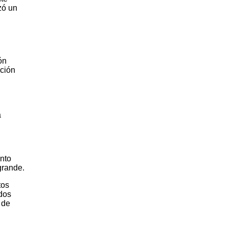
zó un
ón
ación
a
nto
grande.
tos
 dos
 de