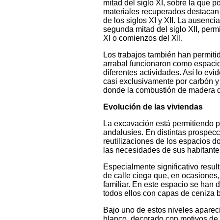
mitad del siglo XI, sobre la que 
materiales recuperados destacan 
de los siglos XI y XII. La ausenci
segunda mitad del siglo XII, permit
XI o comienzos del XII.
Los trabajos también han permiti
arrabal funcionaron como espacio
diferentes actividades. Así lo e
casi exclusivamente por carbón y
donde la combustión de madera 
Evolución de las viviendas
La excavación está permitiendo pr
andalusíes. En distintas prospec
reutilizaciones de los espacios 
las necesidades de sus habitantes
Especialmente significativo result
de calle ciega que, en ocasiones
familiar. En este espacio se han 
todos ellos con capas de ceniza b
Bajo uno de estos niveles aparec
blanco, decorado con motivos de 