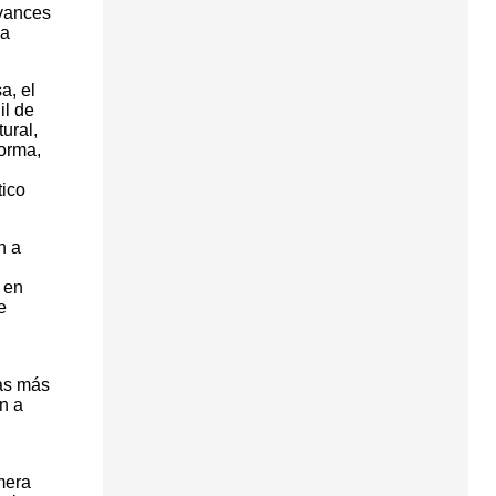
avances
ca
a, el
il de
ural,
forma,
tico
n a
 en
e
das más
n a
n
mera