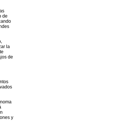
las
o de
acando
andes
,
ar la
te
ajos de
ntos
avados
tónoma
á
un
iones y