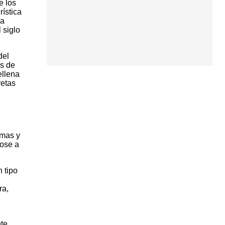
e los
ística
la
 siglo
del
es de
ellena
retas
rmas y
dose a
 tipo
ra,
nte