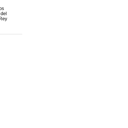
os
 del
 Rey