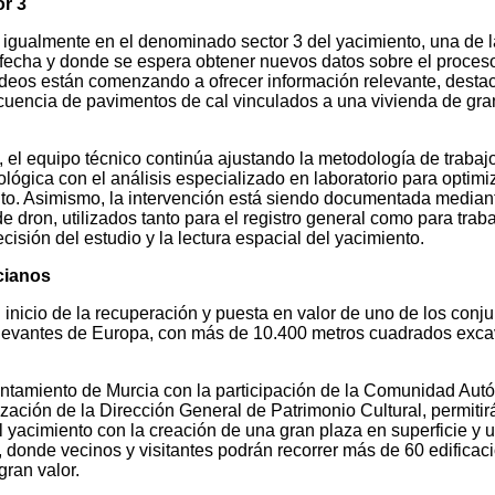
or 3
n igualmente en el denominado sector 3 del yacimiento, una de 
fecha y donde se espera obtener nuevos datos sobre el proces
ndeos están comenzando a ofrecer información relevante, dest
ecuencia de pavimentos de cal vinculados a una vivienda de gr
, el equipo técnico continúa ajustando la metodología de trabajo
gica con el análisis especializado en laboratorio para optimiz
ento. Asimismo, la intervención está siendo documentada median
e dron, utilizados tanto para el registro general como para trab
ecisión del estudio y la lectura espacial del yacimiento.
cianos
inicio de la recuperación y puesta en valor de uno de los conju
levantes de Europa, con más de 10.400 metros cuadrados exc
untamiento de Murcia con la participación de la Comunidad Au
ización de la Dirección General de Patrimonio Cultural, permitir
l yacimiento con la creación de una gran plaza en superficie y 
a, donde vecinos y visitantes podrán recorrer más de 60 edificac
ran valor.