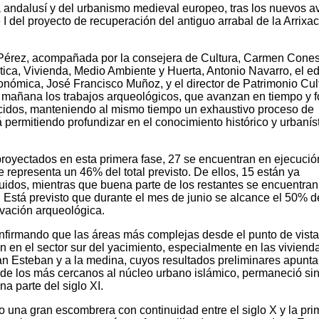
a andalusí y del urbanismo medieval europeo, tras los nuevos 
 I del proyecto de recuperación del antiguo arrabal de la Arrixa
Pérez, acompañada por la consejera de Cultura, Carmen Cones
tica, Vivienda, Medio Ambiente y Huerta, Antonio Navarro, el ed
nómica, José Francisco Muñoz, y el director de Patrimonio Cult
a mañana los trabajos arqueológicos, que avanzan en tiempo y 
ecidos, manteniendo al mismo tiempo un exhaustivo proceso de
 permitiendo profundizar en el conocimiento histórico y urbanís
royectados en esta primera fase, 27 se encuentran en ejecució
e representa un 46% del total previsto. De ellos, 15 están ya
uidos, mientras que buena parte de los restantes se encuentran
. Está previsto que durante el mes de junio se alcance el 50% d
avación arqueológica.
nfirmando que las áreas más complejas desde el punto de vista
úan en el sector sur del yacimiento, especialmente en las vivien
an Esteban y a la medina, cuyos resultados preliminares apunta
 de los más cercanos al núcleo urbano islámico, permaneció si
na parte del siglo XI.
 una gran escombrera con continuidad entre el siglo X y la pri