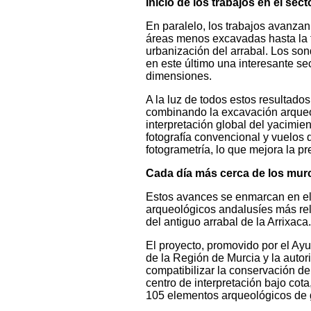
Inicio de los trabajos en el sect
En paralelo, los trabajos avanza
áreas menos excavadas hasta la 
urbanización del arrabal. Los so
en este último una interesante s
dimensiones.
A la luz de todos estos resultados
combinando la excavación arqueoló
interpretación global del yacimi
fotografía convencional y vuelos d
fotogrametría, lo que mejora la pr
Cada día más cerca de los mur
Estos avances se enmarcan en el 
arqueológicos andalusíes más re
del antiguo arrabal de la Arrixaca.
El proyecto, promovido por el Ay
de la Región de Murcia y la autor
compatibilizar la conservación de
centro de interpretación bajo cot
105 elementos arqueológicos de g