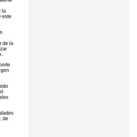
 la
y este
ón
 de la
izar
e.
porte
irgen
nido
el
ales
sidades
, de