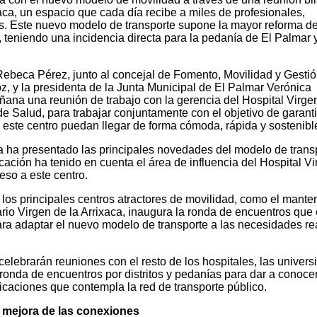
xaca, un espacio que cada día recibe a miles de profesionales,
es. Este nuevo modelo de transporte supone la mayor reforma de
 teniendo una incidencia directa para la pedanía de El Palmar 
 Rebeca Pérez, junto al concejal de Fomento, Movilidad y Gesti
 y la presidenta de la Junta Municipal de El Palmar Verónica
na una reunión de trabajo con la gerencia del Hospital Virgen
de Salud, para trabajar conjuntamente con el objetivo de garant
 este centro puedan llegar de forma cómoda, rápida y sostenibl
sa ha presentado las principales novedades del modelo de trans
icación ha tenido en cuenta el área de influencia del Hospital V
eso a este centro.
los principales centros atractores de movilidad, como el mante
ario Virgen de la Arrixaca, inaugura la ronda de encuentros que 
ara adaptar el nuevo modelo de transporte a las necesidades re
elebrarán reuniones con el resto de los hospitales, las univer
 ronda de encuentros por distritos y pedanías para dar a conocer
ficaciones que contempla la red de transporte público.
y mejora de las conexiones