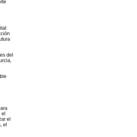
rte
tal
cción
utura
es del
urcia,
ble
para
 el
ar el
, el