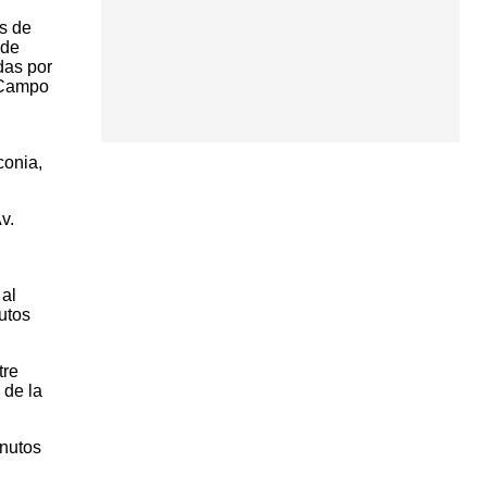
as de
 de
das por
l Campo
conia,
v.
 al
utos
tre
 de la
inutos