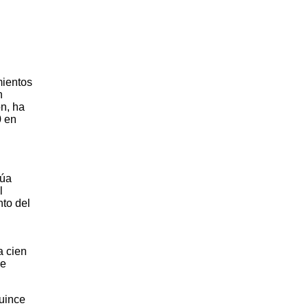
mientos
n
n, ha
0 en
núa
l
to del
a cien
de
quince