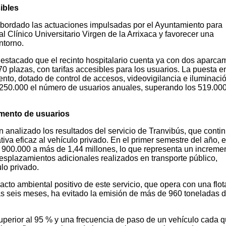
ibles
abordado las actuaciones impulsadas por el Ayuntamiento para
al Clínico Universitario Virgen de la Arrixaca y favorecer una
ntorno.
destacado que el recinto hospitalario cuenta ya con dos aparca
 plazas, con tarifas accesibles para los usuarios. La puesta e
to, dotado de control de accesos, videovigilancia e iluminació
 250.000 el número de usuarios anuales, superando los 519.00
emento de usuarios
 analizado los resultados del servicio de Tranvibús, que conti
va eficaz al vehículo privado. En el primer semestre del año, e
900.000 a más de 1,44 millones, lo que representa un incremen
plazamientos adicionales realizados en transporte público,
lo privado.
to ambiental positivo de este servicio, que opera con una flot
nas seis meses, ha evitado la emisión de más de 960 toneladas 
uperior al 95 % y una frecuencia de paso de un vehículo cada 