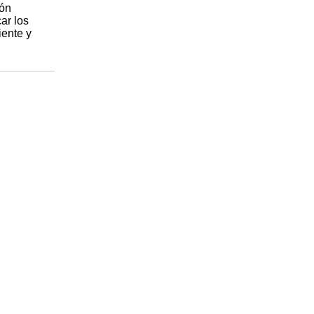
ión
ar los
iente y