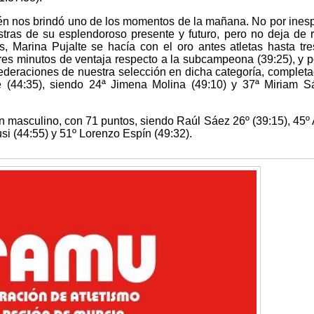
én nos brindó uno de los momentos de la mañana. No por ines
as de su esplendoroso presente y futuro, pero no deja de r
 Marina Pujalte se hacía con el oro antes atletas hasta tr
es minutos de ventaja respecto a la subcampeona (39:25), y p
 federaciones de nuestra selección en dicha categoría, complet
 (44:35), siendo 24ª Jimena Molina (49:10) y 37ª Miriam 
n masculino, con 71 puntos, siendo Raúl Sáez 26º (39:15), 45
si (44:55) y 51º Lorenzo Espín (49:32).