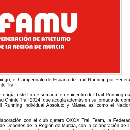
omingo, el Campeonato de España de Trail Running por Feder
te Trail
 erigía, este fin de semana, en epicentro del Trail Running na
 su Chinte Trail 2024, que acogía además en su jornada de dom
 Running Individual Absoluto y Máster, así como el Nacion
laboración con el club ojetero OXOX Trail Team, la Federa
 de Deportes de la Región de Murcia, con la colaboración de 