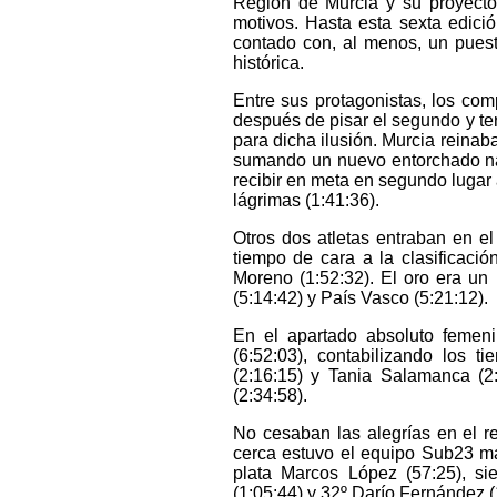
Región de Murcia y su proyecto
motivos. Hasta esta sexta edici
contado con, al menos, un puest
histórica.
Entre sus protagonistas, los com
después de pisar el segundo y te
para dicha ilusión. Murcia reinaba
sumando un nuevo entorchado nac
recibir en meta en segundo lugar 
lágrimas (1:41:36).
Otros dos atletas entraban en e
tiempo de cara a la clasificaci
Moreno (1:52:32). El oro era u
(5:14:42) y País Vasco (5:21:12).
En el apartado absoluto femeni
(6:52:03), contabilizando los 
(2:16:15) y Tania Salamanca (2:
(2:34:58).
No cesaban las alegrías en el re
cerca estuvo el equipo Sub23 ma
plata Marcos López (57:25), s
(1:05:44) y 32º Darío Fernández (