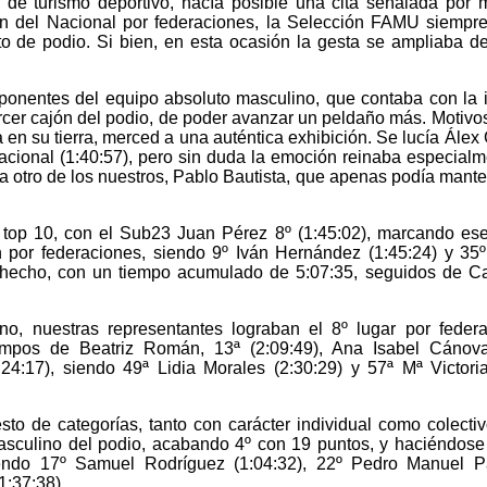
 de turismo deportivo, hacía posible una cita señalada por
ón del Nacional por federaciones, la Selección FAMU siempr
o de podio. Si bien, en esta ocasión la gesta se ampliaba d
ponentes del equipo absoluto masculino, que contaba con la i
rcer cajón del podio, de poder avanzar un peldaño más. Motivo
 en su tierra, merced a una auténtica exhibición. Se lucía Álex 
ional (1:40:57), pero sin duda la emoción reinaba especialm
a otro de los nuestros, Pablo Bautista, que apenas podía mante
l top 10, con el Sub23 Juan Pérez 8º (1:45:02), marcando ese
ón por federaciones, siendo 9º Iván Hernández (1:45:24) y 35
n hecho, con un tiempo acumulado de 5:07:35, seguidos de C
no, nuestras representantes lograban el 8º lugar por feder
tiempos de Beatriz Román, 13ª (2:09:49), Ana Isabel Cánov
24:17), siendo 49ª Lidia Morales (2:30:29) y 57ª Mª Victori
sto de categorías, tanto con carácter individual como colecti
sculino del podio, acabando 4º con 19 puntos, y haciéndose
iendo 17º Samuel Rodríguez (1:04:32), 22º Pedro Manuel P
1:37:38).