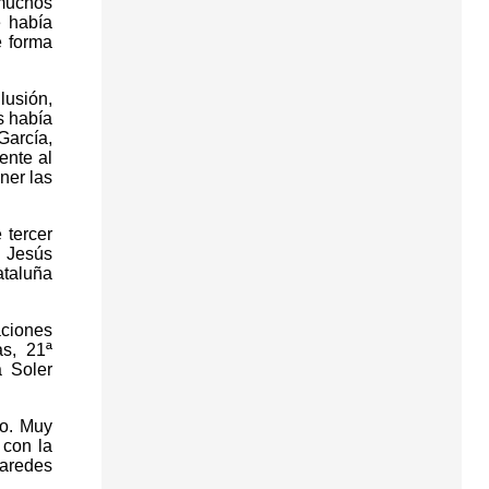
 muchos
e había
e forma
lusión,
s había
García,
ente al
ner las
 tercer
º Jesús
ataluña
aciones
as, 21ª
a Soler
vo. Muy
 con la
aredes