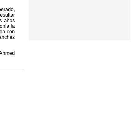
perado,
esultar
es años
onía la
ada con
Sánchez
º Ahmed