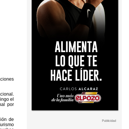
aciones
cional.
ingo el
al por
ción de
Turismo