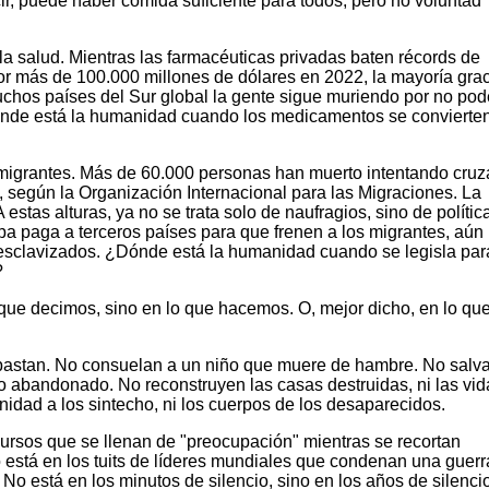
ir, puede haber comida suficiente para todos, pero no voluntad
a salud. Mientras las farmacéuticas privadas baten récords de
por más de 100.000 millones de dólares en 2022, la mayoría gra
chos países del Sur global la gente sigue muriendo por no pod
Dónde está la humanidad cuando los medicamentos se convierte
migrantes. Más de 60.000 personas han muerto intentando cruz
s, según la Organización Internacional para las Migraciones. La
estas alturas, ya no se trata solo de naufragios, sino de polític
pa paga a terceros países para que frenen a los migrantes, aún
 esclavizados. ¿Dónde está la humanidad cuando se legisla par
?
que decimos, sino en lo que hacemos. O, mejor dicho, en lo qu
o bastan. No consuelan a un niño que muere de hambre. No salv
o abandonado. No reconstruyen las casas destruidas, ni las vid
idad a los sintecho, ni los cuerpos de los desaparecidos.
ursos que se llenan de "preocupación" mientras se recortan
está en los tuits de líderes mundiales que condenan una guerr
No está en los minutos de silencio, sino en los años de silenci