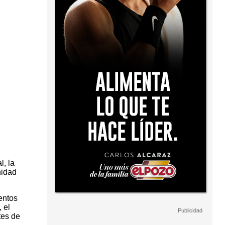
l, la
nidad
entos
 el
tes de