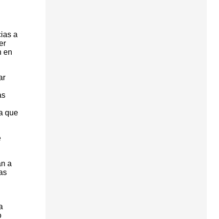
cias a
er
n en
ar
as
a que
e
an a
as
a
o