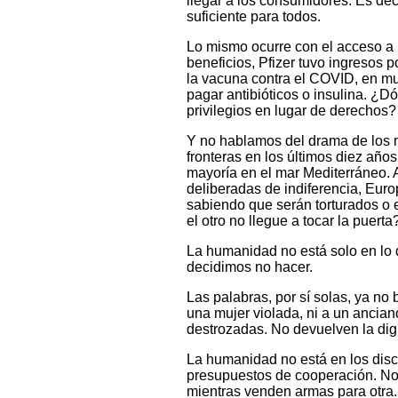
llegar a los consumidores. Es dec
suficiente para todos.
Lo mismo ocurre con el acceso a l
beneficios, Pfizer tuvo ingresos 
la vacuna contra el COVID, en mu
pagar antibióticos o insulina. ¿
privilegios en lugar de derechos?
Y no hablamos del drama de los 
fronteras en los últimos diez año
mayoría en el mar Mediterráneo. A 
deliberadas de indiferencia, Euro
sabiendo que serán torturados o
el otro no llegue a tocar la puerta
La humanidad no está solo en lo 
decidimos no hacer.
Las palabras, por sí solas, ya n
una mujer violada, ni a un ancian
destrozadas. No devuelven la dign
La humanidad no está en los disc
presupuestos de cooperación. No 
mientras venden armas para otra. 