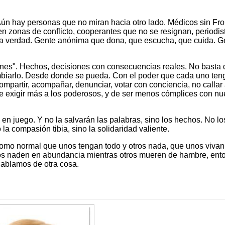
Aún hay personas que no miran hacia otro lado. Médicos sin Fro
n zonas de conflicto, cooperantes que no se resignan, periodis
 la verdad. Gente anónima que dona, que escucha, que cuida. G
iones". Hechos, decisiones con consecuencias reales. No basta 
biarlo. Desde donde se pueda. Con el poder que cada uno teng
partir, acompañar, denunciar, votar con conciencia, no callar 
a de exigir más a los poderosos, y de ser menos cómplices con nu
n juego. Y no la salvarán las palabras, sino los hechos. No lo
la compasión tibia, sino la solidaridad valiente.
omo normal que unos tengan todo y otros nada, que unos vivan
os naden en abundancia mientras otros mueren de hambre, ent
ablamos de otra cosa.