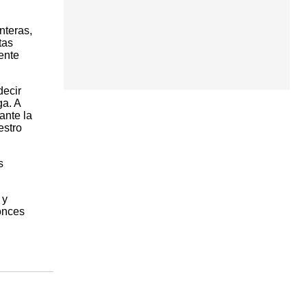
nteras,
tas
ente
decir
a. A
ante la
estro
s
 y
onces