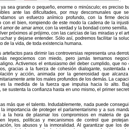
 ya sea grande o pequeño, enorme o minúsculo; es preciso b
sibles ante las dificultades, por muy descomunales que se
ndarnos un esfuerzo anímico profundo, con la firme decis
 con el bien, rompiendo de este modo la cadena de la injusti
del amor de amar amor, con la verdad y la bondad como semilla
lver próximos al prójimo, con las caricias de las miradas y el art
uchar y dejarse entender. Sólo así, podremos facilitar la solu
eto de la vida, de toda existencia humana.
 artefactos para dirimir las controversias representa una derrot
más negociemos con miedo, pero jamás temamos negoci
maligno. Activemos el entusiasmo del deber cumplido, que no 
os, gracias a la fuerza de cohesión dialogante, sustentada
mplación y acción, animada por la generosidad que alcanza
nitariamente ante los males profundos de los demás. La capac
 es la medida de la fuerza que impulsa hacia lo alto. Ba
 se sustenta la confianza hasta en uno mismo, el primer secret
ticas más que el talento. Indudablemente, nada puede consegui
 la importancia de proteger el parlamentarismo y a sus manda
 a la hora de plasmar los compromisos en materia de gar
s en leyes, políticas y mecanismos de control que proteja
nación, los abusos y la inmoralidad. Al garantizar que los d