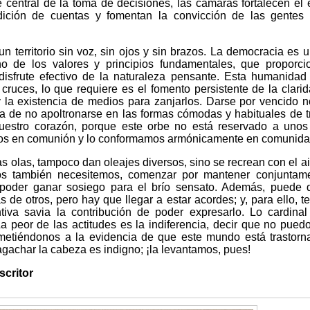
central de la toma de decisiones, las cámaras fortalecen el e
dición de cuentas y fomentan la convicción de las gentes 
un territorio sin voz, sin ojos y sin brazos. La democracia es u
o de los valores y principios fundamentales, que proporc
 disfrute efectivo de la naturaleza pensante. Esta humanidad
 cruces, lo que requiere es el fomento persistente de la clari
la existencia de medios para zanjarlos. Darse por vencido n
ta de no apoltronarse en las formas cómodas y habituales de t
nuestro corazón, porque este orbe no está reservado a uno
amos en comunión y lo conformamos armónicamente en comunida
s olas, tampoco dan oleajes diversos, sino se recrean con el ai
ros también necesitemos, comenzar por mantener conjuntam
 poder ganar sosiego para el brío sensato. Además, puede
 de otros, pero hay que llegar a estar acordes; y, para ello, 
tiva savia la contribución de poder expresarlo. Lo cardina
a peor de las actitudes es la indiferencia, decir que no pued
metiéndonos a la evidencia de que este mundo está trastorn
agachar la cabeza es indigno; ¡la levantamos, pues!
critor