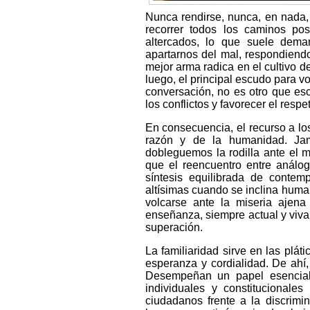
Nunca rendirse, nunca, en nada,
recorrer todos los caminos po
altercados, lo que suele dema
apartarnos del mal, respondiendo
mejor arma radica en el cultivo 
luego, el principal escudo para vo
conversación, no es otro que esc
los conflictos y favorecer el resp
En consecuencia, el recurso a los
razón y de la humanidad. Ja
dobleguemos la rodilla ante el 
que el reencuentro entre análog
síntesis equilibrada de conte
altísimas cuando se inclina huma
volcarse ante la miseria ajena
enseñanza, siempre actual y viva,
superación.
La familiaridad sirve en las plá
esperanza y cordialidad. De ahí,
Desempeñan un papel esencial
individuales y constitucionale
ciudadanos frente a la discrimi