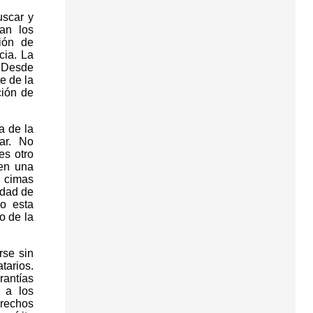
uscar y
an los
ión de
cia. La
. Desde
e de la
ción de
a de la
ar. No
es otro
 en una
 cimas
idad de
jo esta
o de la
rse sin
tarios.
antías
n a los
erechos