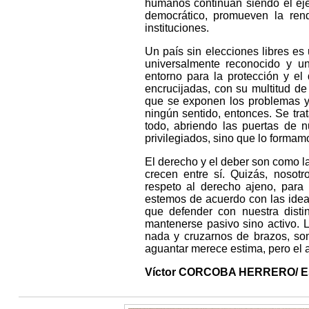
humanos continúan siendo el eje 
democrático, promueven la ren
instituciones.
Un país sin elecciones libres es 
universalmente reconocido y un
entorno para la protección y el
encrucijadas, con su multitud de
que se exponen los problemas y 
ningún sentido, entonces. Se tra
todo, abriendo las puertas de 
privilegiados, sino que lo form
El derecho y el deber son como la
crecen entre sí. Quizás, nosot
respeto al derecho ajeno, para
estemos de acuerdo con las ideas
que defender con nuestra distin
mantenerse pasivo sino activo. L
nada y cruzarnos de brazos, so
aguantar merece estima, pero el 
Víctor CORCOBA HERRERO/ Es