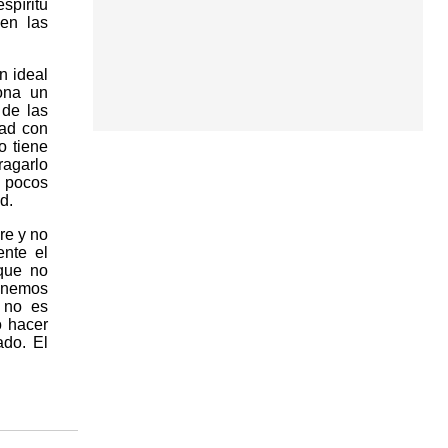
spíritu
en las
n ideal
iona un
 de las
dad con
o tiene
ragarlo
s pocos
d.
re y no
ente el
 que no
tenemos
l no es
o hacer
ado. El