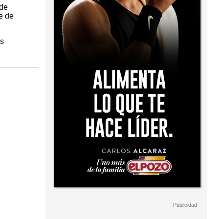
 de
e de
os