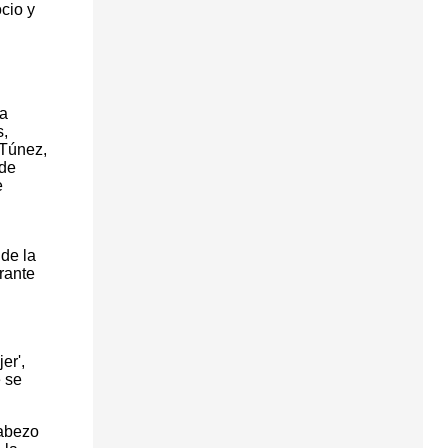
cio y
ha
s,
 Túnez,
 de
e
de la
rante
er',
e se
Cabezo