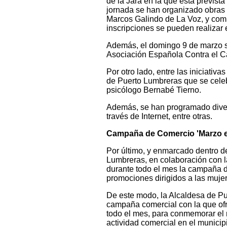
de la Jara en la que está previst
jornada se han organizado obras d
Marcos Galindo de La Voz, y com
inscripciones se pueden realizar 
Además, el domingo 9 de marzo se
Asociación Española Contra el C
Por otro lado, entre las iniciati
de Puerto Lumbreras que se celeb
psicólogo Bernabé Tierno.
Además, se han programado divers
través de Internet, entre otras.
Campaña de Comercio 'Marzo 
Por último, y enmarcado dentro d
Lumbreras, en colaboración con
durante todo el mes la campaña 
promociones dirigidos a las muje
De este modo, la Alcaldesa de Pu
campaña comercial con la que of
todo el mes, para conmemorar el 
actividad comercial en el municipi