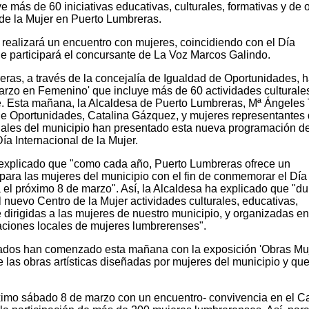
más de 60 iniciativas educativas, culturales, formativas y de o
 de la Mujer en Puerto Lumbreras.
realizará un encuentro con mujeres, coincidiendo con el Día
que participará el concursante de La Voz Marcos Galindo.
ras, a través de la concejalía de Igualdad de Oportunidades, 
rzo en Femenino' que incluye más de 60 actividades culturale
bre. Esta mañana, la Alcaldesa de Puerto Lumbreras, Mª Ángeles
 de Oportunidades, Catalina Gázquez, y mujeres representantes
iales del municipio han presentado esta nueva programación d
a Internacional de la Mujer.
a explicado que "como cada año, Puerto Lumbreras ofrece un
ra las mujeres del municipio con el fin de conmemorar el Día 
el próximo 8 de marzo". Así, la Alcaldesa ha explicado que "du
l nuevo Centro de la Mujer actividades culturales, educativas,
e dirigidas a las mujeres de nuestro municipio, y organizadas en
aciones locales de mujeres lumbrerenses".
ados han comenzado esta mañana con la exposición 'Obras Muj
 las obras artísticas diseñadas por mujeres del municipio y qu
.
óximo sábado 8 de marzo con un encuentro- convivencia en el 