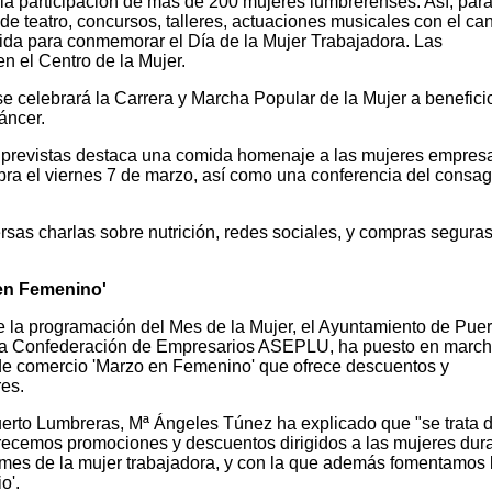
a la participación de más de 200 mujeres lumbrerenses. Así, para
e teatro, concursos, talleres, actuaciones musicales con el ca
ida para conmemorar el Día de la Mujer Trabajadora. Las
en el Centro de la Mujer.
 celebrará la Carrera y Marcha Popular de la Mujer a beneficio
áncer.
vas previstas destaca una comida homenaje a las mujeres empres
ra el viernes 7 de marzo, así como una conferencia del consa
as charlas sobre nutrición, redes sociales, y compras seguras
en Femenino'
e la programación del Mes de la Mujer, el Ayuntamiento de Puer
 la Confederación de Empresarios ASEPLU, ha puesto en marc
de comercio 'Marzo en Femenino' que ofrece descuentos y
res.
erto Lumbreras, Mª Ángeles Túnez ha explicado que "se trata 
recemos promociones y descuentos dirigidos a las mujeres dur
mes de la mujer trabajadora, y con la que además fomentamos 
o'.