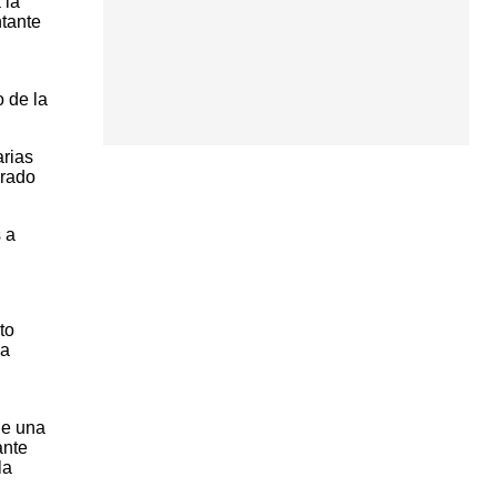
 la
ntante
 de la
arias
grado
 a
to
ha
de una
ante
la