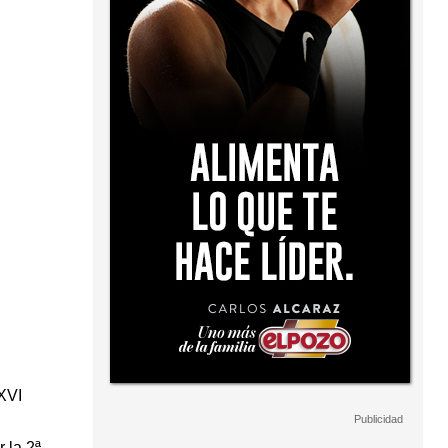
XVI
 la 2ª