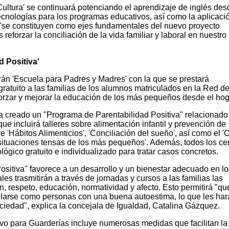
Cultura' se continuará potenciando el aprendizaje de inglés des
tecnologías para los programas educativos, así como la aplicaci
"se constituyen como ejes fundamentales del nuevo proyecto
eforzar la conciliación de la vida familiar y laboral en nuestro
 Positiva'
rán 'Escuela para Padres y Madres' con la que se prestará
atuito a las familias de los alumnos matriculados en la Red d
forzar y mejorar la educación de los más pequeños desde el hog
 creado un "Programa de Parentabilidad Positiva" relacionado
ue incluirá talleres sobre alimentación infantil y prevención de
e 'Hábitos Alimenticios', 'Conciliación del sueño', así como el '
 o situaciones tensas de los más pequeños'. Además, todos los ce
ógico gratuito e individualizado para tratar casos concretos.
ositiva" favorece a un desarrollo y un bienestar adecuado en lo
les trasmitirán a través de jornadas y cursos a las familias las
n, respeto, educación, normatividad y afecto. Esto permitirá "qu
llarse como personas con una buena autoestima, lo que les har
ociedad", explica la concejala de Igualdad, Catalina Gázquez.
ivo para Guarderías incluye numerosas medidas que facilitan la