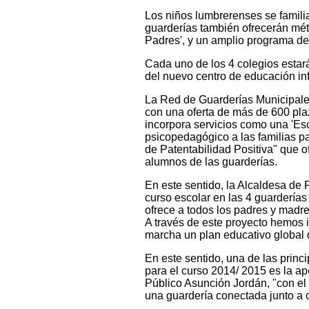
Los niños lumbrerenses se famili
guarderías también ofrecerán méto
Padres', y un amplio programa de c
Cada uno de los 4 colegios estará
del nuevo centro de educación inf
La Red de Guarderías Municipale
con una oferta de más de 600 pla
incorpora servicios como una 'Es
psicopedagógico a las familias p
de Patentabilidad Positiva" que o
alumnos de las guarderías.
En este sentido, la Alcaldesa de
curso escolar en las 4 guarderías
ofrece a todos los padres y madres
A través de este proyecto hemos 
marcha un plan educativo global 
En este sentido, una de las prin
para el curso 2014/ 2015 es la ape
Público Asunción Jordán, "con el
una guardería conectada junto a c