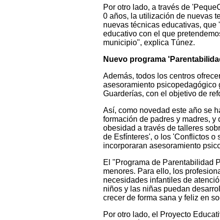
Por otro lado, a través de 'Peque
0 años, la utilización de nuevas 
nuevas técnicas educativas, que 
educativo con el que pretendemos r
municipio", explica Túnez.
Nuevo programa 'Parentabilidad
Además, todos los centros ofrece
asesoramiento psicopedagógico gr
Guarderías, con el objetivo de re
Así, como novedad este año se ha
formación de padres y madres, y q
obesidad a través de talleres sobr
de Esfínteres', o los 'Conflictos
incorporaran asesoramiento psicol
El "Programa de Parentabilidad P
menores. Para ello, los profesiona
necesidades infantiles de atenció
niños y las niñas puedan desarro
crecer de forma sana y feliz en s
Por otro lado, el Proyecto Educat