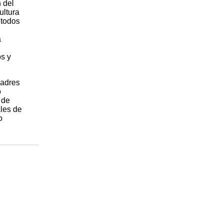
n del
ultura
"todos
a
s y
padres
o
 de
les de
o