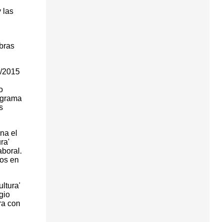
 las
obras
4/2015
o
ograma
s
na el
ra'
aboral.
mos en
ltura'
gio
ra con