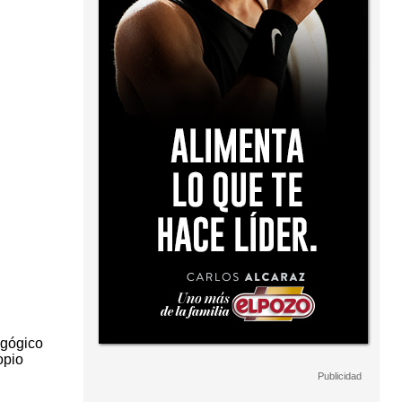
agógico
opio