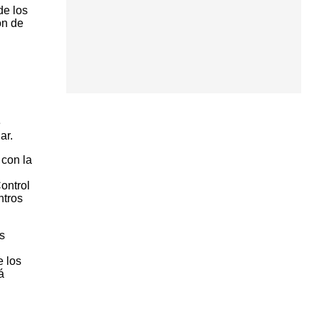
de los
ón de
e
ar.
 con la
Control
ntros
s
e los
á