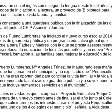
arizarán con el inglés como segunda lengua desde los 0 años, y
dos de iniciación a la lectura, un proyecto de 'Biblioteca para
onciliación de vida laboral y familiar.
 conectado a una guardería pública con la finalización de las 
antil junto al CEIP Asunción Jordán.
s de Puerto Lumbreras ha iniciado el nuevo curso escolar 201
zas de guardería pública y un programa educativo global que
cuela para Padres y Madres' con la que se presta asesoramient
ara reforzar la educación de los más pequeños, y un nuevo "Pr
frecerá formación a las familias para mejorar la educación de lo
 Puerto Lumbreras, Mª Ángeles Túnez, ha inaugurado esta maña
 que funcionan en el municipio, y ha explicado que "'Pequecultu
 una gran oportunidad para conciliar la vida familiar y la vida l
incrementado las plazas de guardería pública y a su vez pone
que incluye numerosos servicios en el municipio".
cipales novedades que incorpora el Proyecto Educativo 'PequeCu
rtura de un nuevo centro antes de finalizar el año junto al Cole
 que culminaremos las infraestructuras del proyecto Pequecultu
ada uno de los 4 colegios del municipio", señala la Alcaldesa.