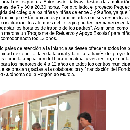
laboral de los padres. Entre las iniciativas, destaca la ampliació
ales, de 7 y 30 a 20.30 horas. Por otro lado, el proyecto Pequec
gida del colegio a los niñas y niñas de entre 3 y 9 años, ya que 
del municipio están ubicados y comunicados con sus respectivos
e conciliación, los alumnos del colegio pueden permanecer en l
adaptar los horarios de trabajo de los padres". Asimismo, como
en marcha un 'Programa de Refuerzo y Apoyo Escolar' para niño
e comedor hasta los 12 años.
icipales de atención a la infancia se desea ofrecer a todos los 
nidad de conciliar la vida laboral y familiar a través del proyect
os como la ampliación del horario matinal y vespertino, escuela
para los menores de 4 a 12 años en todos los centros municipa
que se prestan gracias a la colaboración y financiación del Fond
d Autónoma de la Región de Murcia.