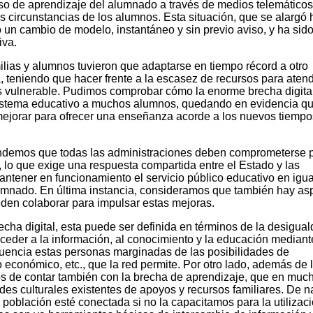
o de aprendizaje del alumnado a través de medios telemáticos
s circunstancias de los alumnos. Esta situación, que se alargó 
 un cambio de modelo, instantáneo y sin previo aviso, y ha sid
iva.
ilias y alumnos tuvieron que adaptarse en tiempo récord a otro
 teniendo que hacer frente a la escasez de recursos para aten
vulnerable. Pudimos comprobar cómo la enorme brecha digita
sistema educativo a muchos alumnos, quedando en evidencia q
jorar para ofrecer una enseñanza acorde a los nuevos tiempo
endemos que todas las administraciones deben comprometerse p
, lo que exige una respuesta compartida entre el Estado y las
ener en funcionamiento el servicio público educativo en igu
umnado. En última instancia, consideramos que también hay as
den colaborar para impulsar estas mejoras.
cha digital, esta puede ser definida en términos de la desigua
ceder a la información, al conocimiento y la educación mediant
uencia estas personas marginadas de las posibilidades de
económico, etc., que la red permite. Por otro lado, además de 
s de contar también con la brecha de aprendizaje, que en muc
des culturales existentes de apoyos y recursos familiares. De 
población esté conectada si no la capacitamos para la utilizac