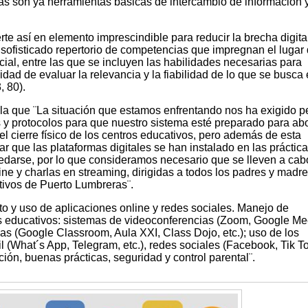
tas son ya herramientas básicas de intercambio de información 
erte así en elemento imprescindible para reducir la brecha digital
"sofisticado repertorio de competencias que impregnan el lugar
cial, entre las que se incluyen las habilidades necesarias para
idad de evaluar la relevancia y la fiabilidad de lo que se busca
 80).
a que ¨La situación que estamos enfrentando nos ha exigido p
s y protocolos para que nuestro sistema esté preparado para ab
el cierre físico de los centros educativos, pero además de esta
r que las plataformas digitales se han instalado en las práctic
edarse, por lo que consideramos necesario que se lleven a cab
ine y charlas en streaming, dirigidas a todos los padres y madr
tivos de Puerto Lumbreras¨.
 y uso de aplicaciones online y redes sociales. Manejo de
os educativos: sistemas de videoconferencias (Zoom, Google Me
vas (Google Classroom, Aula XXI, Class Dojo, etc.); uso de los
 (What´s App, Telegram, etc.), redes sociales (Facebook, Tik To
ación, buenas prácticas, seguridad y control parental¨.