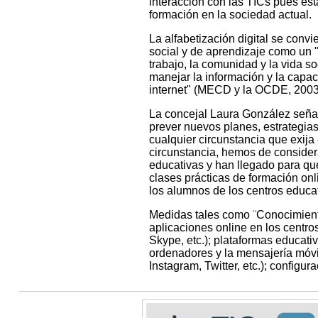
interacción con las TICs pues es
formación en la sociedad actual.
La alfabetización digital se convi
social y de aprendizaje como un 
trabajo, la comunidad y la vida so
manejar la información y la capac
internet" (MECD y la OCDE, 2003,
La concejal Laura González señal
prever nuevos planes, estrategia
cualquier circunstancia que exija 
circunstancia, hemos de considera
educativas y han llegado para qu
clases prácticas de formación onl
los alumnos de los centros educa
Medidas tales como ¨Conocimiento
aplicaciones online en los centr
Skype, etc.); plataformas educati
ordenadores y la mensajería móvil
Instagram, Twitter, etc.); configur