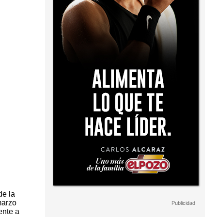
de la
marzo
ente a