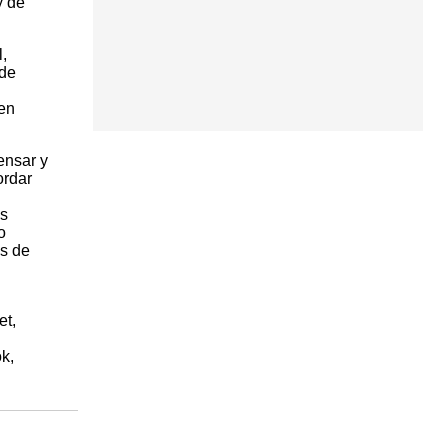
y de
,
 de
 en
ensar y
ordar
as
o
es de
et,
k,