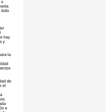
 u
hasta
o todo
der
l
ue hay
s y
ara la
aldad
pectos
ldad de
e el
la
hos
nada
ión e