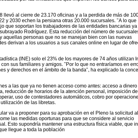
8 llevó al cierre de 23.170 oficinas y a la perdida de más de 10
2 y 2030 echen la persiana otras 20.000 sucursales. "A lo que
jo que soportan los trabajadores de las entidades bancarias ya
 subrayado Rodríguez. Esta reducción del número de sucursale
s y aquellas personas que no se manejan bien con las nuevas
s derivan a los usuarios a sus canales online en lugar de ofre
adística (INE) solo el 23% de los mayores de 74 años utilizan In
con sus familiares y amigos. "Por lo que no entraríamos en err
nes y derechos en el ámbito de la banda", ha explicado la conce
es a las que ya no tienen acceso como antes: acceso a dinero
la, reducción de horarios de la atención personal, imposición de
operar, uso de contestadores automáticos, cobro por operacion
 utilización de las libretas.
lar va a proponer para su aprobación en el Pleno la solicitud a
ome las medidas oportunas para que se considere al servicio
al. Esto supondría mantener una estructura física viable, que i
que llegue a toda la población