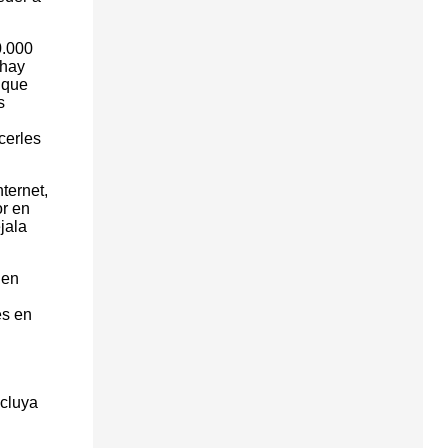
0.000
 hay
 que
s
cerles
ternet,
or en
jala
 en
es en
l
ncluya