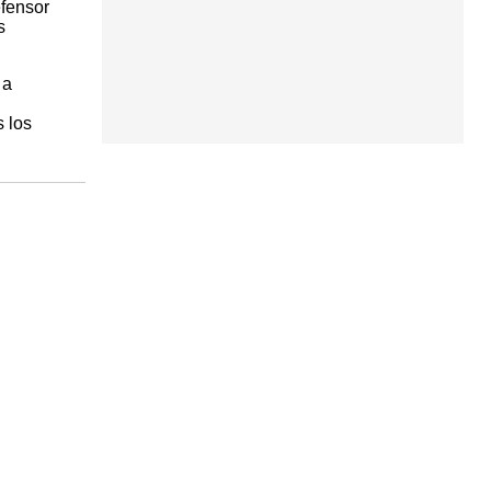
efensor
s
 a
s los