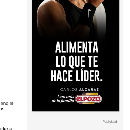
leno el
as
eder a