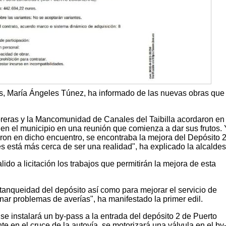
s, María Ángeles Túnez, ha informado de las nuevas obras que
reras y la Mancomunidad de Canales del Taibilla acordaron en
en el municipio en una reunión que comienza a dar sus frutos.
aron en dicho encuentro, se encontraba la mejora del Depósito 
 está más cerca de ser una realidad", ha explicado la alcaldes
ido a licitación los trabajos que permitirán la mejora de esta
tanqueidad del depósito así como para mejorar el servicio de
ar problemas de averías", ha manifestado la primer edil.
se instalará un by-pass a la entrada del depósito 2 de Puerto
e en el cruce de la autovía, se motorizará una válvula en el by