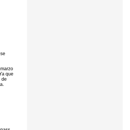
 se
 marzo
 Ya que
2 de
a.
-pass