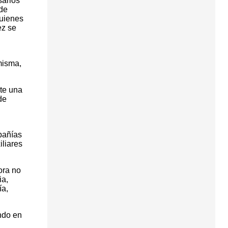
sarios
 de
quienes
ez se
misma,
te una
de
pañías
liares
ora no
ia,
ía,
ndo en