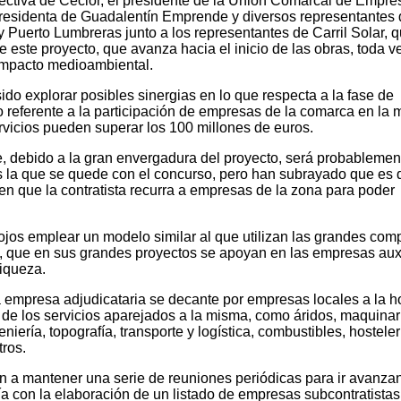
directiva de Ceclor, el presidente de la Unión Comarcal de Empre
presidenta de Guadalentín Emprende y diversos representantes
 Puerto Lumbreras junto a los representantes de Carril Solar, 
e este proyecto, que avanza hacia el inicio de las obras, toda v
impacto medioambiental.
ido explorar posibles sinergias en lo que respecta a la fase de
o referente a la participación de empresas de la comarca en la 
rvicios pueden superar los 100 millones de euros.
e, debido a la gran envergadura del proyecto, será probablemen
la que se quede con el concurso, pero han subrayado que es 
 en que la contratista recurra a empresas de la zona para poder
ojos emplear un modelo similar al que utilizan las grandes com
, que en sus grandes proyectos se apoyan en las empresas auxi
iqueza.
la empresa adjudicataria se decante por empresas locales a la h
én de los servicios aparejados a la misma, como áridos, maquinar
niería, topografía, transporte y logística, combustibles, hosteler
tros.
van a mantener una serie de reuniones periódicas para ir avanza
a con la elaboración de un listado de empresas subcontratistas