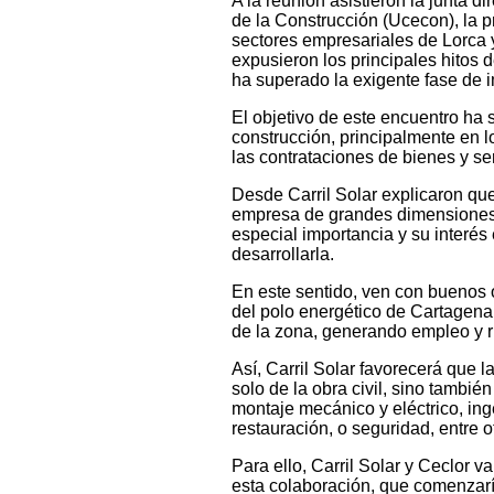
A la reunión asistieron la junta 
de la Construcción (Ucecon), la 
sectores empresariales de Lorca y
expusieron los principales hitos d
ha superado la exigente fase de 
El objetivo de este encuentro ha s
construcción, principalmente en l
las contrataciones de bienes y se
Desde Carril Solar explicaron qu
empresa de grandes dimensiones 
especial importancia y su interés
desarrollarla.
En este sentido, ven con buenos 
del polo energético de Cartagena
de la zona, generando empleo y r
Así, Carril Solar favorecerá que 
solo de la obra civil, sino tambi
montaje mecánico y eléctrico, inge
restauración, o seguridad, entre o
Para ello, Carril Solar y Ceclor 
esta colaboración, que comenzarí