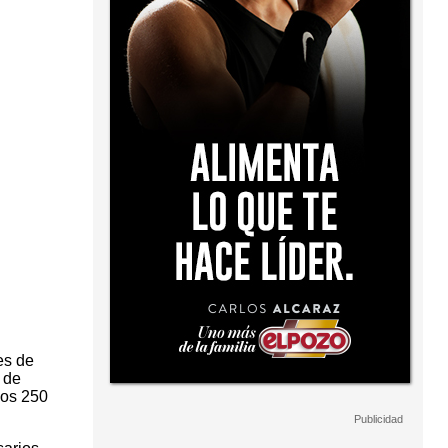
es de
 de
los 250