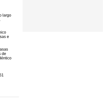
o largo
.
mico
asas e
tasas
s de
déntico
l
461