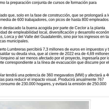
omo la preparación conjunta de cursos de formación para
ado que, solo en la fase de construcción, que se prolongará a l
 media de 600 trabajadores, con picos de hasta 800 empleados
n destacado la buena acogida por parte de Ceclor a la planta
ilidad de empleabilidad local, diversificación y desarrollo econó
, Lorca y del Valle del Guadalentín, sino por los ingresos en t
rcas municipales.
rto Lumbreras percibirá 7,3 millones de euros en impuestos y 
a saldar su deuda viva, que al cierre de 2022 era de 4,69 millone
o lorquino al ser menos afectado por el proyecto, ingresaría por i
te correspondiente a la línea de evacuación que discurre por e
Solar tendrá una potencia de 360 megavatios (MW) y afectará a 
as para reducir el impacto visual. Producirá anualmente 767
 consumo de 230.000 hogares, y evitará la emisión de 250.000