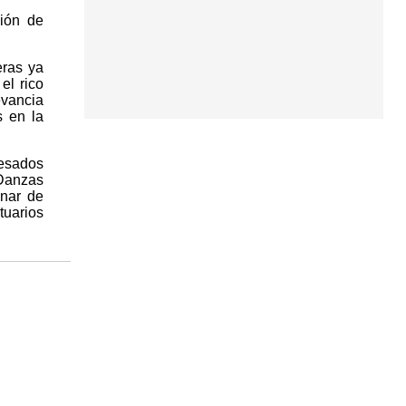
ión de
eras ya
el rico
evancia
s en la
resados
 Danzas
enar de
uarios