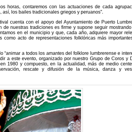
dos horas, contaremos con las actuaciones de cada agrupac
así, los bailes tradicionales griegos y peruanos”.
tival cuenta con el apoyo del Ayuntamiento de Puerto Lumbr
n de nuestras tradiciones es firme y supone seguir mostrando 
contamos en el municipio y que, cada año, adquiere mayor rel
s como acto de representaciones folklóricas más importante
do “animar a todos los amantes del folklore lumbrerense e inte
cudir a este evento, organizado por nuestro Grupo de Coros y
do en 1980 y compuesto, en la actualidad, más de medio cent
ervación, rescate y difusión de la música, danza y vest