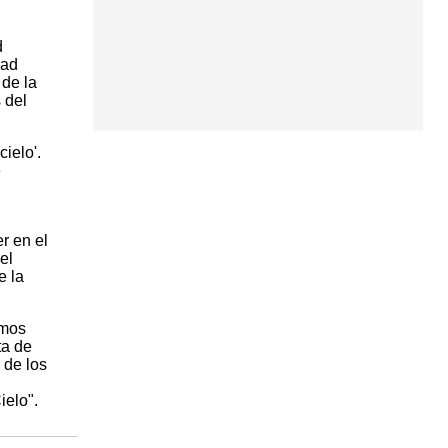
d
dad
 de la
 del
ielo'.
e
r en el
el
e la
imos
ta de
 de los
ielo".