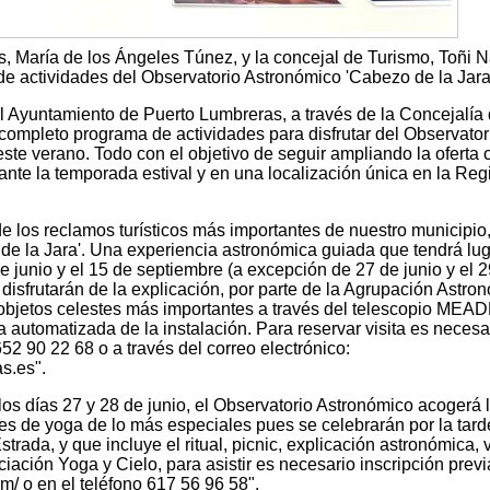
, María de los Ángeles Túnez, y la concejal de Turismo, Toñi N
e actividades del Observatorio Astronómico 'Cabezo de la Jara
 Ayuntamiento de Puerto Lumbreras, a través de la Concejalía
mpleto programa de actividades para disfrutar del Observator
ste verano. Todo con el objetivo de seguir ampliando la oferta c
nte la temporada estival y en una localización única en la Reg
 los reclamos turísticos más importantes de nuestro municipio,
de la Jara'. Una experiencia astronómica guiada que tendrá lug
e junio y el 15 de septiembre (a excepción de 27 de junio y el 
 disfrutarán de la explicación, por parte de la Agrupación Astro
s objetos celestes más importantes a través del telescopio MEA
 automatizada de la instalación. Para reservar visita es necesa
652 90 22 68 o a través del correo electrónico:
s.es".
los días 27 y 28 de junio, el Observatorio Astronómico acogerá 
es de yoga de lo más especiales pues se celebrarán por la tarde
rada, y que incluye el ritual, picnic, explicación astronómica, 
ación Yoga y Cielo, para asistir es necesario inscripción previ
/ o en el teléfono 617 56 96 58".