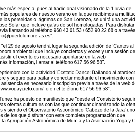
lve más especial pues al tradicional visionado de la 'Lluvia de
s más populares de nuestro verano en la que recibimos a multitu
 de las perseidas o lágrimas de San Lorenzo, se unirá una activi
ipse Solar que incluye gafas de sol homologadas. Para disfrutar
evia llamando al teléfono 968 43 61 53 / 652 90 22 68 o a través
ismo@puertolumbreras.es".
"el 29 de agosto tendrá lugar la segunda edición de 'Cantos al c
sonora ambiental que incluye conciertos y voces y una sesión d
sistir el evento es necesario apuntarse en la web
 más información, llamar al teléfono 617 56 96 58".
eptiembre con la actividad 'Ecstatic Dance: Bailando al atardece
bre y seguro para bailar y conectar mediante el movimiento con 
asistencia es necesario inscripción previa a través de la web d
www.yogaycielo.com/, o en el teléfono 617 56 96 58".
 Túnez ha puesto de manifiesto que "desde el Consistorio segu
as ofertas culturales con las que continuar dinamizando la ofer
s y siendo el Observatorio Astronómico 'Cabezo de la Jara' uno
s de los que disfrutar con esta completa programación que
la Agrupación Astronómica de Murcia y la Asociación Yoga y C