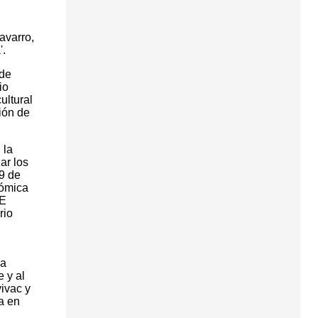
avarro,
'.
 de
io
ultural
ión de
 la
ar los
29 de
nómica
DE
rio
la
 y al
vivac y
a en