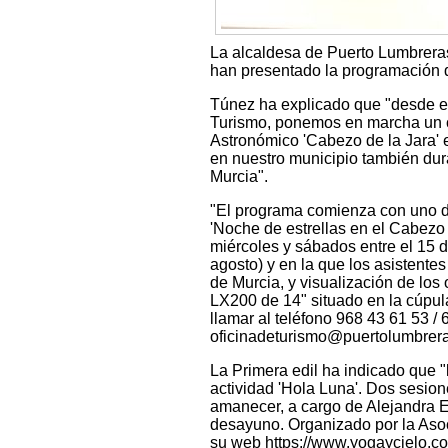
La alcaldesa de Puerto Lumbreras
han presentado la programación d
Túnez ha explicado que "desde el
Turismo, ponemos en marcha un co
Astronómico 'Cabezo de la Jara' e
en nuestro municipio también dura
Murcia".
"El programa comienza con uno de
'Noche de estrellas en el Cabezo 
miércoles y sábados entre el 15 d
agosto) y en la que los asistentes
de Murcia, y visualización de lo
LX200 de 14" situado en la cúpula
llamar al teléfono 968 43 61 53 / 
oficinadeturismo@puertolumbrera
La Primera edil ha indicado que "
actividad 'Hola Luna'. Dos sesion
amanecer, a cargo de Alejandra Est
desayuno. Organizado por la Asoci
su web https://www.yogaycielo.com