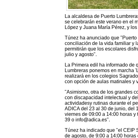
La alcaldesa de Puerto Lumbreras
se celebrarán este verano en el m
López y Juana María Pérez, y los
Túnez ha anunciado que "Puerto L
conciliación de la vida familiar 
permitirán que los escolares disf
julio y agosto".
La Primera edil ha informado de 
Lumbreras ponemos en marcha 'La 
realizará en los colegios Sagrad
con opción de aulas matinales y v
"Asimismo, otra de los grandes c
con discapacidad intelectual y d
actividadesy rutinas durante el pe
ADICA del 23 al 30 de junio, del 1
viernes de 09:00 a 14:00 horas y 
39 o info@adica.es".
Túnez ha indicado que "el CEIP S
de agosto, de 9:00 a 14:00 horas 