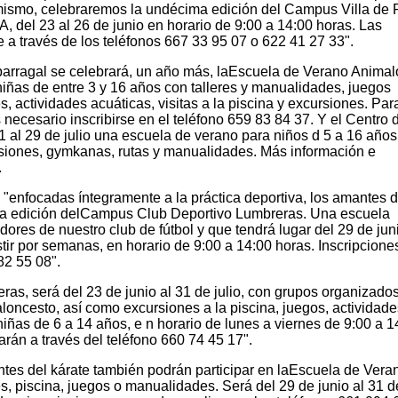
imismo, celebraremos la undécima edición del Campus Villa de 
 del 23 al 26 de junio en horario de 9:00 a 14:00 horas. Las
 a través de los teléfonos 667 33 95 07 o 622 41 27 33".
parragal se celebrará, un año más, laEscuela de Verano Animal
y niñas de entre 3 y 16 años con talleres y manualidades, juegos
s, actividades acuáticas, visitas a la piscina y excursiones. Par
 necesario inscribirse en el teléfono 659 83 84 37. Y el Centro 
 al 29 de julio una escuela de verano para niños d 5 a 16 años
ursiones, gymkanas, rutas y manualidades. Más información e
.
"enfocadas íntegramente a la práctica deportiva, los amantes d
rcera edición delCampus Club Deportivo Lumbreras. Una escuela
ores de nuestro club de fútbol y que tendrá lugar del 29 de juni
stir por semanas, en horario de 9:00 a 14:00 horas. Inscripcione
82 55 08".
s, será del 23 de junio al 31 de julio, con grupos organizados
loncesto, así como excursiones a la piscina, juegos, actividade
 niñas de 6 a 14 años, e n horario de lunes a viernes de 9:00 a 1
arán a través del teléfono 660 74 45 17".
es del kárate también podrán participar en laEscuela de Vera
s, piscina, juegos o manualidades. Será del 29 de junio al 31 de