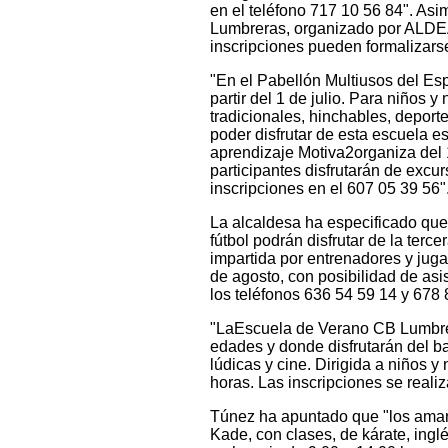
en el teléfono 717 10 56 84". As
Lumbreras, organizado por ALDEA,
inscripciones pueden formalizarse
"En el Pabellón Multiusos del Es
partir del 1 de julio. Para niños 
tradicionales, hinchables, deporte
poder disfrutar de esta escuela es
aprendizaje Motiva2organiza del 1
participantes disfrutarán de exc
inscripciones en el 607 05 39 56"
La alcaldesa ha especificado que 
fútbol podrán disfrutar de la te
impartida por entrenadores y jugad
de agosto, con posibilidad de asi
los teléfonos 636 54 59 14 y 678 
"LaEscuela de Verano CB Lumbrera
edades y donde disfrutarán del ba
lúdicas y cine. Dirigida a niños y
horas. Las inscripciones se realiz
Túnez ha apuntado que "los amant
Kade, con clases, de kárate, inglé