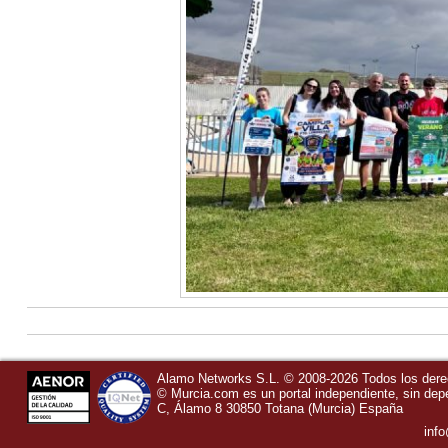
Alamo Networks S.L. © 2008-2026 Todos los der
©
Murcia.com
es un portal independiente, sin de
C, Álamo 8
30850
Totana
(Murcia)
España
inf