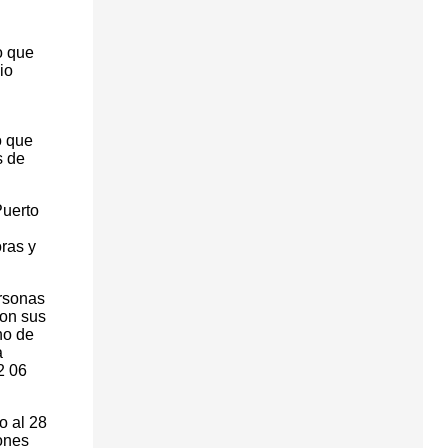
o que
io
o que
s de
Puerto
ras y
ersonas
con sus
no de
a
2 06
o al 28
iones