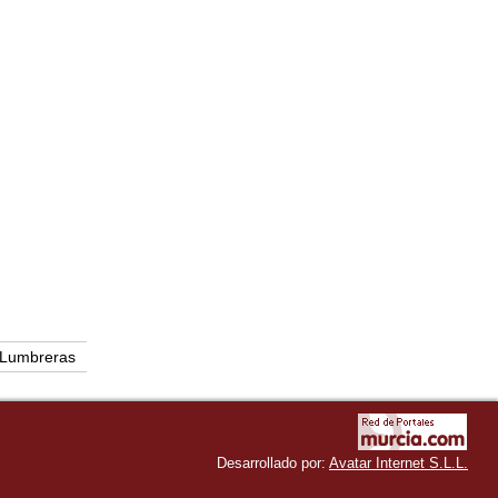
 Lumbreras
Desarrollado por:
Avatar Internet S.L.L.