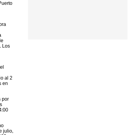
Puerto
ora
a
de
. Los
el
o al 2
s en
 por
s
4:00
no
 julio,