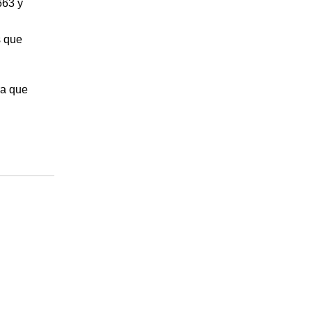
663 y
s que
ra que