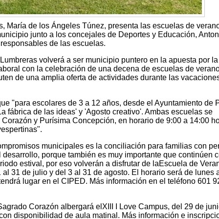
, María de los Ángeles Túnez, presenta las escuelas de veran
unicipio junto a los concejales de Deportes y Educación, Anton
 responsables de las escuelas.
umbreras volverá a ser municipio puntero en la apuesta por la
y laboral con la celebración de una decena de escuelas de veran
ruten de una amplia oferta de actividades durante las vacacione
que "para escolares de 3 a 12 años, desde el Ayuntamiento de 
fábrica de las ideas' y 'Agosto creativo'. Ambas escuelas se
o Corazón y Purísima Concepción, en horario de 9:00 a 14:00 ho
espertinas".
ompromisos municipales es la conciliación para familias con p
el desarrollo, porque también es muy importante que continúen 
riodo estival, por eso volverán a disfrutar de laEscuela de Vera
 al 31 de julio y del 3 al 31 de agosto. El horario será de lunes 
tendrá lugar en el CIPED. Más información en el teléfono 601 9
agrado Corazón albergará elXIII I Love Campus, del 29 de juni
con disponibilidad de aula matinal. Más información e inscripc