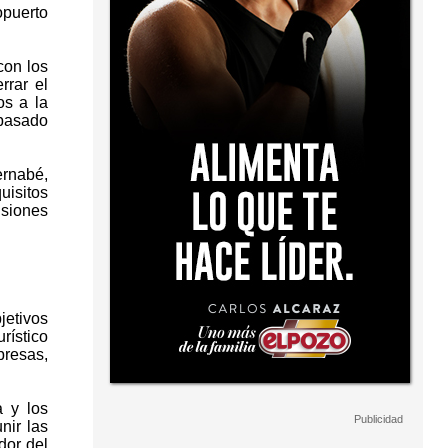
opuerto
con los
rrar el
os a la
 pasado
ernabé,
uisitos
nsiones
jetivos
rístico
presas,
a y los
nir las
dor del