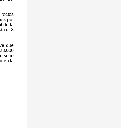
irectos
nes por
l de la
ta el 8
evé que
 23.000
 diseño
o en la