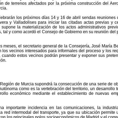
ón de terrenos afectados por la próxima construcción del Aer
cia.
lebrarán los próximos días 14 y 16 de abril sendas reuniones 
ra y Valladolises para iniciar las citadas actas previas y ce
supone la materialización de los actos administrativos previ
s, tal y como acordó el Consejo de Gobierno en su reunión del
os meses, el secretario general de la Consejería, José María B
 los vecinos interesados para informales del proceso y los req
ra cuando estos vecinos podrán presentar y exponer sus prete
ión.
a Región de Murcia supondrá la consecución de una serie de ob
tónoma como es la vertebración del territorio, un desarrollo tu
rrollo económico mediante el establecimiento de nuevas em
a importante incidencia en las comunicaciones, la industri
a red intermodal del transporte, ya que su ubicación permite u
 con los principales polos socioeconómicos de Madrid y el corre