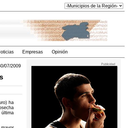
oticias
Empresas
Opinión
30/07/2009
s
uro) ha
cosecha
 última
e mayor