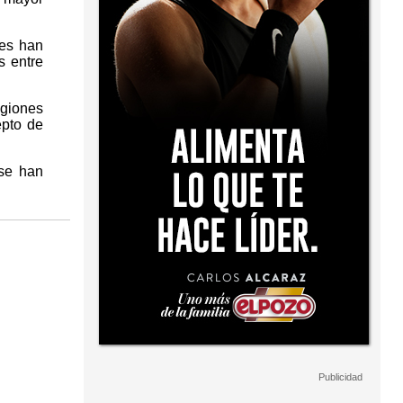
res han
s entre
egiones
epto de
se han