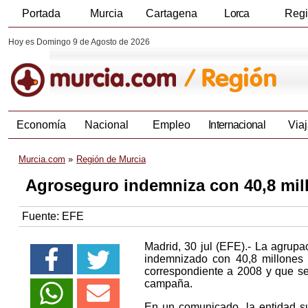
Portada
Murcia
Cartagena
Lorca
Reg
Hoy es Domingo 9 de Agosto de 2026
Economía
Nacional
Empleo
Internacional
Viaj
Murcia.com
Región de Murcia
Agroseguro indemniza con 40,8 mill
Fuente:
EFE
Madrid, 30 jul (EFE).- La agrup
indemnizado con 40,8 millones 
correspondiente a 2008 y que se
campaña.
En un comunicado, la entidad s