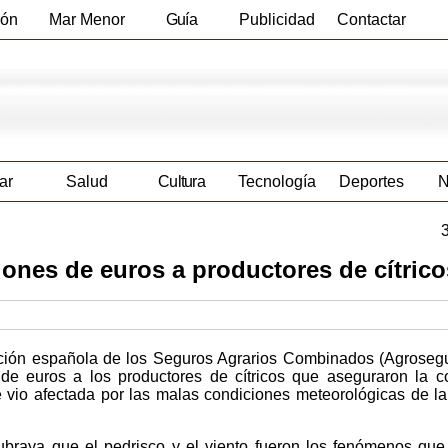
ión
Mar Menor
Guía
Publicidad
Contactar
Empresas
ar
Salud
Cultura
Tecnología
Deportes
N
ones de euros a productores de cítrico
ación española de los Seguros Agrarios Combinados (Agroseg
de euros a los productores de cítricos que aseguraron la 
 vio afectada por las malas condiciones meteorológicas de la
ubraya que el pedrisco y el viento fueron los fenómenos qu