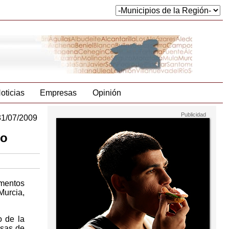
oticias
Empresas
Opinión
31/07/2009
io
amentos
Murcia,
o de la
asas de