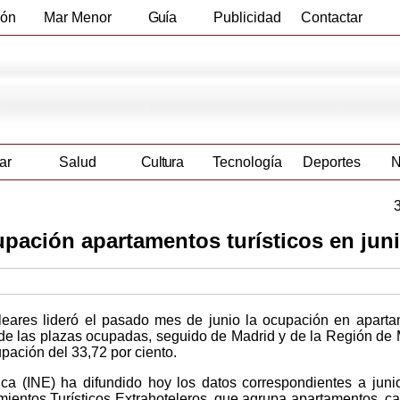
ión
Mar Menor
Guía
Publicidad
Contactar
Empresas
ar
Salud
Cultura
Tecnología
Deportes
N
upación apartamentos turísticos en jun
aleares lideró el pasado mes de junio la ocupación en apart
o de las plazas ocupadas, seguido de Madrid y de la Región de 
pación del 33,72 por ciento.
tica (INE) ha difundido hoy los datos correspondientes a juni
ientos Turísticos Extrahoteleros, que agrupa apartamentos, c