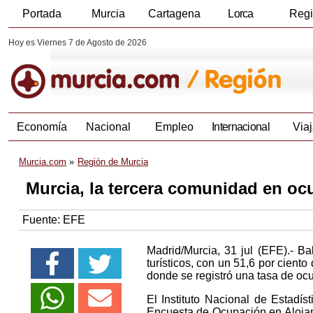
Portada
Murcia
Cartagena
Lorca
Reg
Hoy es Viernes 7 de Agosto de 2026
Economía
Nacional
Empleo
Internacional
Viaj
Murcia.com
Región de Murcia
Murcia, la tercera comunidad en oc
Fuente:
EFE
Madrid/Murcia, 31 jul (EFE).- B
turísticos, con un 51,6 por cient
donde se registró una tasa de ocu
El Instituto Nacional de Estadís
Encuesta de Ocupación en Alojam