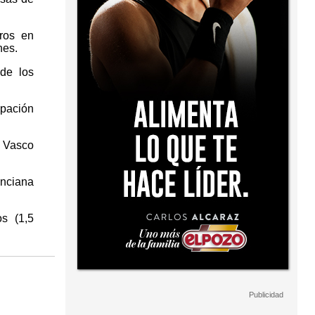
eros en
nes.
de los
upación
s Vasco
enciana
s (1,5