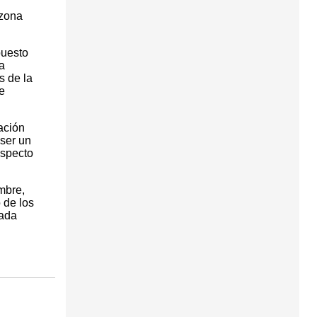
 zona
puesto
a
s de la
e
ación
ser un
aspecto
mbre,
 de los
cada