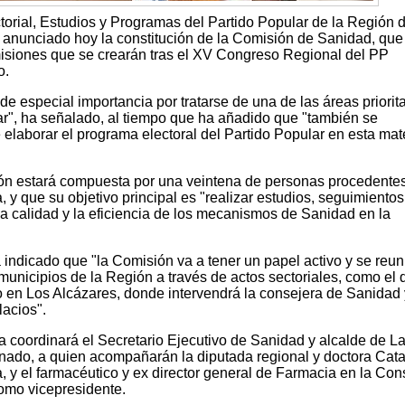
torial, Estudios y Programas del Partido Popular de la Región 
anunciado hoy la constitución de la Comisión de Sanidad, que 
misiones que se crearán tras el XV Congreso Regional del PP
o.
 especial importancia por tratarse de una de las áreas priorita
lar", ha señalado, al tiempo que ha añadido que "también se
e elaborar el programa electoral del Partido Popular en esta mat
ón estará compuesta por una veintena de personas procedente
 y que su objetivo principal es "realizar estudios, seguimientos
 calidad y la eficiencia de los mecanismos de Sanidad en la
 indicado que "la Comisión va a tener un papel activo y se reun
 municipios de la Región a través de actos sectoriales, como el 
o en Los Alcázares, donde intervendrá la consejera de Sanidad 
lacios".
 coordinará el Secretario Ejecutivo de Sanidad y alcalde de L
nado, a quien acompañarán la diputada regional y doctora Cata
, y el farmacéutico y ex director general de Farmacia en la Con
omo vicepresidente.