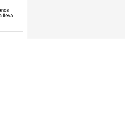
danos
 lleva