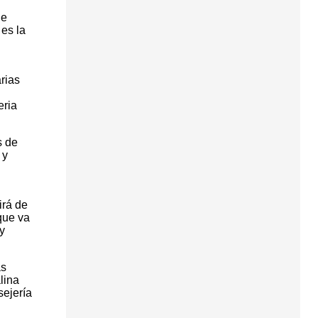
de
es la
rias
eria
s de
 y
irá de
que va
y
as
lina
sejería