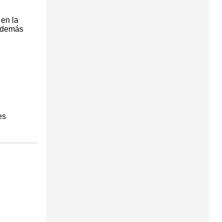
en la
 además
es