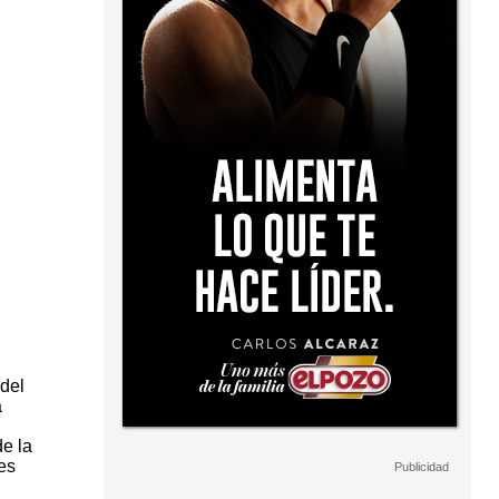
 del
a
e la
es