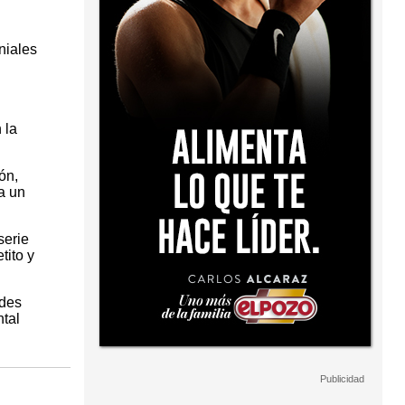
niales
 la
ón,
a un
serie
tito y
ndes
ntal