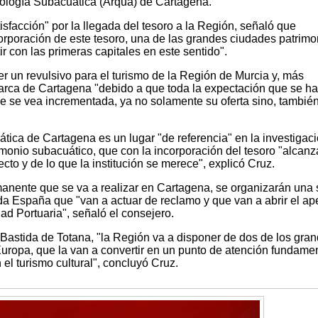
ología Subacuática (Arqua) de Cartagena.
isfacción" por la llegada del tesoro a la Región, señaló que
orporación de este tesoro, una de las grandes ciudades patrimo
 con las primeras capitales en este sentido".
 un revulsivo para el turismo de la Región de Murcia y, más
arca de Cartagena "debido a que toda la expectación que se ha
e se vea incrementada, ya no solamente su oferta sino, también
ica de Cartagena es un lugar "de referencia" en la investigaci
imonio subacuático, que con la incorporación del tesoro "alcanz
ecto y de lo que la institución se merece", explicó Cruz.
anente que se va a realizar en Cartagena, se organizarán una 
da España que "van a actuar de reclamo y que van a abrir el ape
ad Portuaria", señaló el consejero.
a Bastida de Totana, "la Región va a disponer de dos de los gra
Europa, que la van a convertir en un punto de atención fundame
el turismo cultural", concluyó Cruz.