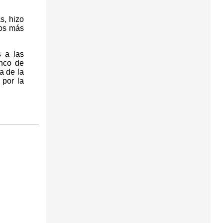
s, hizo
los más
s a las
anco de
a de la
por la