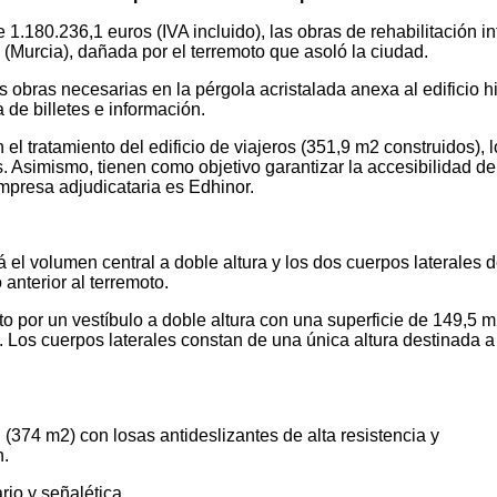
 1.180.236,1 euros (IVA incluido), las obras de rehabilitación in
 (Murcia), dañada por el terremoto que asoló la ciudad.
s obras necesarias en la pérgola acristalada anexa al edificio hi
a de billetes e información.
el tratamiento del edificio de viajeros (351,9 m2 construidos), l
. Asimismo, tienen como objetivo garantizar la accesibilidad de
presa adjudicataria es Edhinor.
rá el volumen central a doble altura y los dos cuerpos laterales 
 anterior al terremoto.
o por un vestíbulo a doble altura con una superficie de 149,5 
. Los cuerpos laterales constan de una única altura destinada a
(374 m2) con losas antideslizantes de alta resistencia y
n.
rio y señalética.