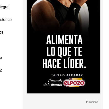
tegral
stórico
os
de
m2