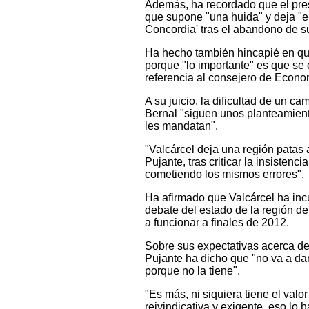
Además, ha recordado que el pre
que supone "una huida" y deja "e
Concordia' tras el abandono de s
Ha hecho también hincapié en que
porque "lo importante" es que se 
referencia al consejero de Economí
A su juicio, la dificultad de un c
Bernal "siguen unos planteamient
les mandatan".
"Valcárcel deja una región patas a
Pujante, tras criticar la insisten
cometiendo los mismos errores".
Ha afirmado que Valcárcel ha in
debate del estado de la región d
a funcionar a finales de 2012.
Sobre sus expectativas acerca de 
Pujante ha dicho que "no va a dar
porque no la tiene".
"Es más, ni siquiera tiene el val
reivindicativa y exigente, eso lo