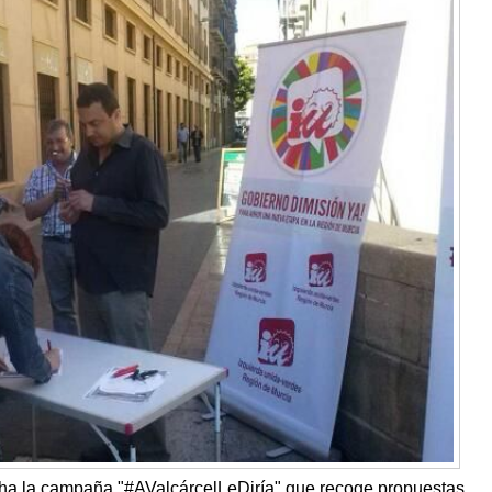
ha la campaña "#AValcárcelLeDiría" que recoge propuestas