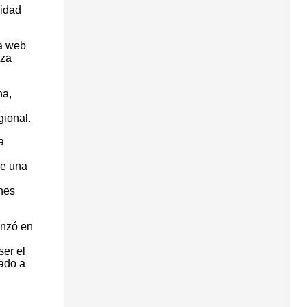
nidad
na web
aza
na,
gional.
a
ue una
l
enes
enzó en
ser el
jado a