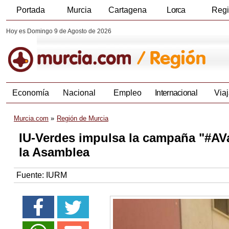
Portada
Murcia
Cartagena
Lorca
Reg
Hoy es Domingo 9 de Agosto de 2026
Economía
Nacional
Empleo
Internacional
Viaj
Murcia.com
Región de Murcia
IU-Verdes impulsa la campaña "#AValc
la Asamblea
Fuente:
IURM