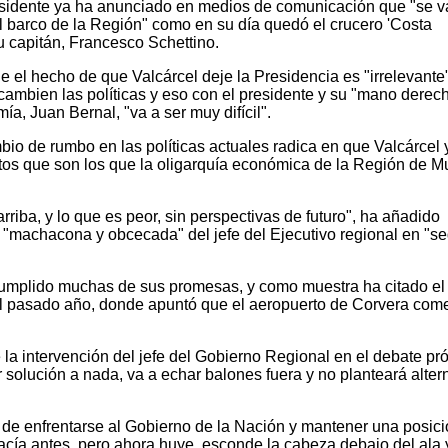
sidente ya ha anunciado en medios de comunicación que "se va
l barco de la Región" como en su día quedó el crucero 'Costa
u capitán, Francesco Schettino.
 el hecho de que Valcárcel deje la Presidencia es "irrelevante"
cambien las políticas y eso con el presidente y su "mano derech
a, Juan Bernal, "va a ser muy difícil".
ambio de rumbo en las políticas actuales radica en que Valcárcel 
os que son los que la oligarquía económica de la Región de M
rriba, y lo que es peor, sin perspectivas de futuro", ha añadido
cia "machacona y obcecada" del jefe del Ejecutivo regional en "se
cumplido muchas de sus promesas, y como muestra ha citado el
el pasado año, donde apuntó que el aeropuerto de Corvera com
la intervención del jefe del Gobierno Regional en el debate pr
 solución a nada, va a echar balones fuera y no planteará alter
or de enfrentarse al Gobierno de la Nación y mantener una posic
 hacía antes, pero ahora huye, esconde la cabeza debajo del ala 