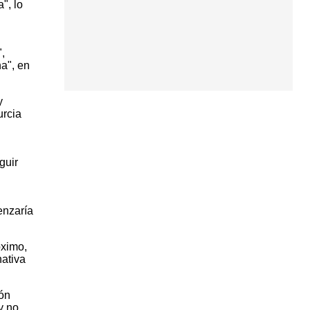
", lo
,
a", en
y
urcia
guir
enzaría
óximo,
nativa
ión
y no