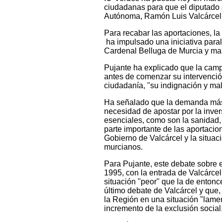
ciudadanas para que el diputado 
Autónoma, Ramón Luis Valcárcel, 
Para recabar las aportaciones, l
ha impulsado una iniciativa paral
Cardenal Belluga de Murcia y ma
Pujante ha explicado que la camp
antes de comenzar su intervenció
ciudadanía, "su indignación y male
Ha señalado que la demanda más f
necesidad de apostar por la inver
esenciales, como son la sanidad,
parte importante de las aportacio
Gobierno de Valcárcel y la situac
murcianos.
Para Pujante, este debate sobre e
1995, con la entrada de Valcárce
situación "peor" que la de enton
último debate de Valcárcel y que,
la Región en una situación "lamen
incremento de la exclusión social