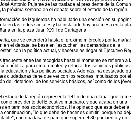
José Antonio Pujante se las traslade al presidente de la Comu
la próxima semana en el debate sobre el estado de la región.
a formación de izquierdas ha habilitado una sección en su pági
ela en las redes sociales y ha instalado hoy una mesa en la pl
ñana en la plaza Juan XXIII de Cartagena.
aña, que se extenderá hasta el próximo miércoles por la maña
n en el debate, se basa en "escuchar" las demandas de la
star" con la política actual, y hacérselas llegar al Ejecutivo Re
recuente entre las recogidas hasta el momento se refieren a l
sión pública para crear empleo y reforzar los servicios públicos
 la educación y las políticas sociales. Además, ha destacado q
nes ciudadanas tiene que ver con los recortes impulsados por e
ión de "deterioro" de los servicios básicos, así como de los jóv
l estado de la región representa "el fin de una etapa" que com
l como presidente del Ejecutivo murciano, y que acaba en una
ces en términos socioeconómicos. Ha opinado que este debería 
 a continuación, "lo que debe de hacer es dimitir" porque ha de
table", con una tasa de paro que supera el 30 por ciento y un
.