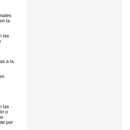
imales
on la
n las
n
as a la
 en
n las
ón o
us
nte por