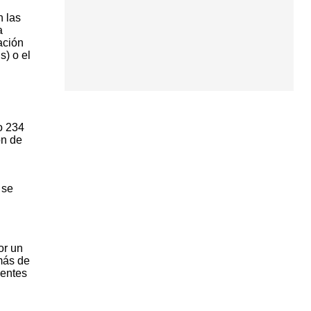
n las
a
ación
) o el
o 234
ón de
 se
or un
 más de
dentes