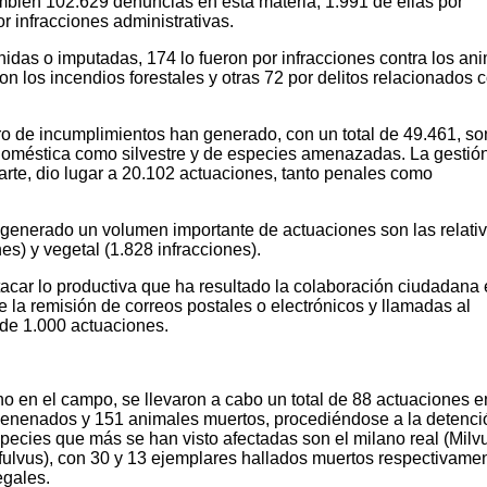
mbién 102.629 denuncias en esta materia, 1.991 de ellas por
r infracciones administrativas.
idas o imputadas, 174 lo fueron por infracciones contra los an
n los incendios forestales y otras 72 por delitos relacionados c
 de incumplimientos han generado, con un total de 49.461, so
 doméstica como silvestre y de especies amenazadas. La gestió
arte, dio lugar a 20.102 actuaciones, tanto penales como
 generado un volumen importante de actuaciones son las relativ
es) y vegetal (1.828 infracciones).
acar lo productiva que ha resultado la colaboración ciudadana
 la remisión de correos postales o electrónicos y llamadas al
e 1.000 actuaciones.
o en el campo, se llevaron a cabo un total de 88 actuaciones e
venenados y 151 animales muertos, procediéndose a la detenci
pecies que más se han visto afectadas son el milano real (Milv
 fulvus), con 30 y 13 ejemplares hallados muertos respectivame
egales.