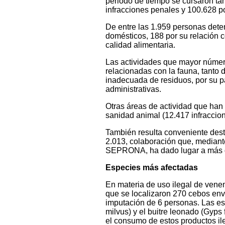
periodo de tiempo se cursaron ta
infracciones penales y 100.628 po
De entre las 1.959 personas deten
domésticos, 188 por su relación co
calidad alimentaria.
Las actividades que mayor número
relacionadas con la fauna, tanto
inadecuada de residuos, por su p
administrativas.
Otras áreas de actividad que han
sanidad animal (12.417 infraccion
También resulta conveniente dest
2.013, colaboración que, mediante
SEPRONA, ha dado lugar a más d
Especies más afectadas
En materia de uso ilegal de venen
que se localizaron 270 cebos en
imputación de 6 personas. Las es
milvus) y el buitre leonado (Gyps
el consumo de estos productos il