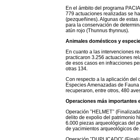
En el ámbito del programa PACIAP
779 actuaciones realizadas se ha
(pezqueñines). Algunas de estas 
para la conservación de determin
atún rojo (Thunnus thynnus).
Animales domésticos y espec
En cuanto a las intervenciones r
practicaron 3.256 actuaciones re
de esos casos en infracciones pe
otras 134.
Con respecto a la aplicación del
Especies Amenazadas de Fauna y F
recuperaron, entre otros, 480 aves
Operaciones más importantes 
Operación "HELMET" (Finalizada e
delito de expolio del patrimonio h
6.000 piezas arqueológicas del pe
de yacimientos arqueológicos de 
Operación "DUPLICADO" (Finalizad