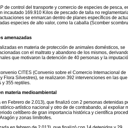
 de control del transporte y comercio de especies de pesca, e
n incautado 169.910 Kilos de pescado de talla no reglamentari
actuaciones se enmarcan dentro de planes específicos de actu
adas especies de alto valor, como la caballa (Scomber scombrus
ies amenazadas
ealizadas en materia de protección de animales domésticos, se
lacionadas con el maltrato y abandono de los mismos, derivand
nales que motivaron la detención de 40 personas y la imputaci
 convenio CITES (Convenio sobre el Comercio Internacional de
lora Silvestres), se realizaron 392 intervenciones en las que
 y 355 reptiles.
en materia medioambiental
n Febrero de 2.013), que finalizó con 2 personas detenidas p
istórico-artístico nacional y otro de de contrabando, al expoliar
riodo celtíbero de gran importancia histórica y científica proce
Aragón y zonas limítrofes.
a en febrero de 2.013), que finalizó con 14 detenidos y 29