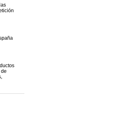
las
tición
España
oductos
 de
,