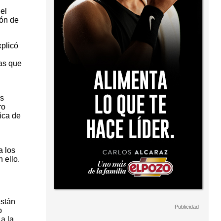
el
ión de
plicó
as que
os
ro
ica de
a los
 ello.
están
o
a la