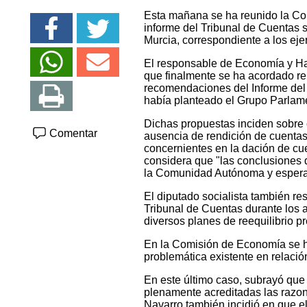
Esta mañana se ha reunido la Co
informe del Tribunal de Cuentas
Murcia, correspondiente a los eje
El responsable de Economía y Hac
que finalmente se ha acordado rem
recomendaciones del Informe del 
había planteado el Grupo Parlame
Dichas propuestas inciden sobre 
Comentar
ausencia de rendición de cuentas,
concernientes en la dación de c
considera que "las conclusiones 
la Comunidad Autónoma y esperamo
El diputado socialista también re
Tribunal de Cuentas durante los a
diversos planes de reequilibrio pr
En la Comisión de Economía se ha
problemática existente en relaci
En este último caso, subrayó que
plenamente acreditadas las razone
Navarro también incidió en que el