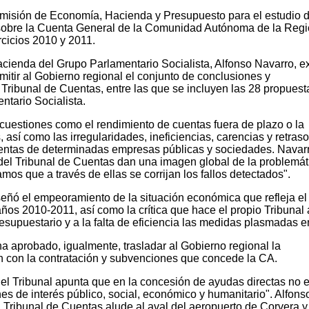
misión de Economía, Hacienda y Presupuesto para el estudio d
 sobre la Cuenta General de la Comunidad Autónoma de la Reg
rcicios 2010 y 2011.
ienda del Grupo Parlamentario Socialista, Alfonso Navarro, ex
itir al Gobierno regional el conjunto de conclusiones y
Tribunal de Cuentas, entre las que se incluyen las 28 propuest
ntario Socialista.
cuestiones como el rendimiento de cuentas fuera de plazo o la
 así como las irregularidades, ineficiencias, carencias y retras
uentas de determinadas empresas públicas y sociedades. Navar
del Tribunal de Cuentas dan una imagen global de la problemát
s que a través de ellas se corrijan los fallos detectados".
señó el empeoramiento de la situación económica que refleja el
ños 2010-2011, así como la crítica que hace el propio Tribunal 
esupuestario y a la falta de eficiencia las medidas plasmadas en
 aprobado, igualmente, trasladar al Gobierno regional la
ón con la contratación y subvenciones que concede la CA.
 el Tribunal apunta que en la concesión de ayudas directas no 
s de interés público, social, económico y humanitario". Alfons
 Tribunal de Cuentas alude al aval del aeropuerto de Corvera y 