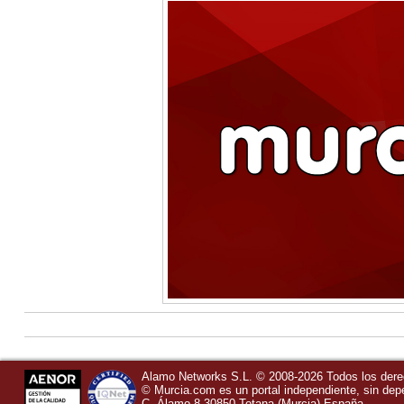
Alamo Networks S.L. © 2008-2026 Todos los der
©
Murcia.com
es un portal independiente, sin de
C, Álamo 8
30850
Totana
(Murcia)
España