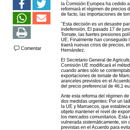
la Comisión Europea ha cedido a 
reformará el régimen de precios de
de facto, las importaciones de to
"Esta decisión es un desastre pa
indefensión. El pasado 17 de jun
Tomate, las fuertes presiones pol
UE. Finalmente han conseguido lo
traerá nuevas crisis de precios, 
Comentar
Hernández.
El Secretario General de Agricul
Comisión UE modificará el método 
cuando antes sólo se contempla
exportaciones de tomate de Marru
aranceles previstos en el Acuerd
del precio preferencial de 46,1 eu
Ante esta reforma del régimen
dos medidas urgentes: Por un lado,
la UE y Marruecos, que establece
objeto mantener el nivel de expor
los mercados comunitarios. Esta 
vulnerada sistemáticamente, sin
previstas en el Acuerdo para evit