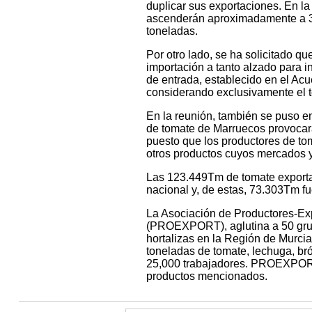
duplicar sus exportaciones. En l
ascenderán aproximadamente a 3
toneladas.
Por otro lado, se ha solicitado qu
importación a tanto alzado para in
de entrada, establecido en el Acu
considerando exclusivamente el 
En la reunión, también se puso en
de tomate de Marruecos provocará
puesto que los productores de to
otros productos cuyos mercados y
Las 123.449Tm de tomate exportad
nacional y, de estas, 73.303Tm 
La Asociación de Productores-Exp
(PROEXPORT), aglutina a 50 grupo
hortalizas en la Región de Murc
toneladas de tomate, lechuga, bróc
25,000 trabajadores. PROEXPORT 
productos mencionados.