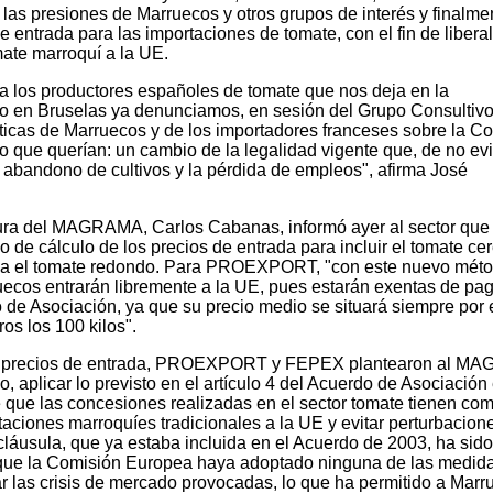
las presiones de Marruecos y otros grupos de interés y finalme
 entrada para las importaciones de tomate, con el fin de liberal
mate marroquí a la UE.
ra los productores españoles de tomate que nos deja en la
io en Bruselas ya denunciamos, en sesión del Grupo Consultiv
íticas de Marruecos y de los importadores franceses sobre la C
 que querían: un cambio de la legalidad vigente que, de no evi
el abandono de cultivos y la pérdida de empleos", afirma José
tura del MAGRAMA, Carlos Cabanas, informó ayer al sector que 
de cálculo de los precios de entrada para incluir el tomate ce
ba el tomate redondo. Para PROEXPORT, "con este nuevo méto
ecos entrarán libremente a la UE, pues estarán exentas de pag
o de Asociación, ya que su precio medio se situará siempre por
ros los 100 kilos".
 de precios de entrada, PROEXPORT y FEPEX plantearon al M
 aplicar lo previsto en el artículo 4 del Acuerdo de Asociación 
 que las concesiones realizadas en el sector tomate tienen co
taciones marroquíes tradicionales a la UE y evitar perturbacion
cláusula, que ya estaba incluida en el Acuerdo de 2003, ha sido
 que la Comisión Europea haya adoptado ninguna de las medid
ar las crisis de mercado provocadas, lo que ha permitido a Mar