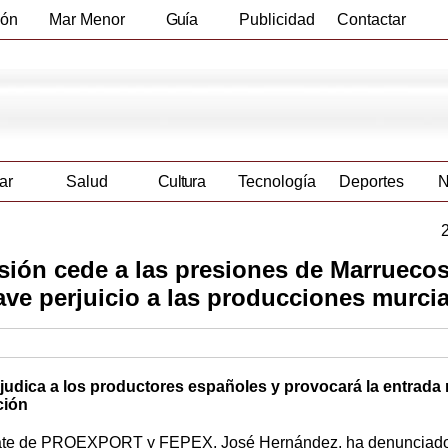
ión
Mar Menor
Guía
Publicidad
Contactar
Empresas
ar
Salud
Cultura
Tecnología
Deportes
N
ón cede a las presiones de Marruecos
grave perjuicio a las producciones murci
judica a los productores españoles y provocará la entrada
ción
omate de PROEXPORT y FEPEX, José Hernández, ha denunciad