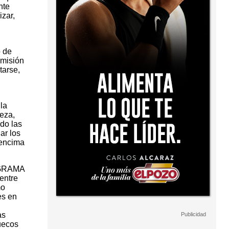
nte
izar,
o de
omisión
tarse,
la
reza,
do las
ar los
 encima
AGRAMA
entre
mo
es en
as
ruecos