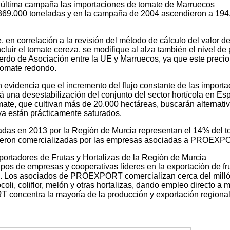
a última campaña las importaciones de tomate de Marruecos
69.000 toneladas y en la campaña de 2004 ascendieron a 194
e, en correlación a la revisión del método de cálculo del valor d
cluir el tomate cereza, se modifique al alza también el nivel de 
erdo de Asociación entre la UE y Marruecos, ya que este precio 
tomate redondo.
 evidencia que el incremento del flujo constante de las import
 una desestabilización del conjunto del sector hortícola en Es
mate, que cultivan más de 20.000 hectáreas, buscarán alternati
a están prácticamente saturados.
as en 2013 por la Región de Murcia representan el 14% del to
fueron comercializadas por las empresas asociadas a PROEXP
ortadores de Frutas y Hortalizas de la Región de Murcia
s de empresas y cooperativas líderes en la exportación de fru
ia. Los asociados de PROEXPORT comercializan cerca del mill
oli, coliflor, melón y otras hortalizas, dando empleo directo a 
concentra la mayoría de la producción y exportación regional