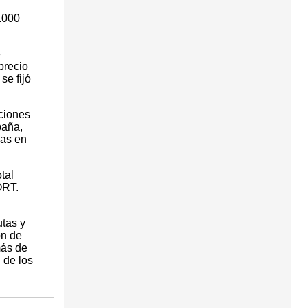
.000
e
precio
se fijó
aciones
paña,
vas en
tal
ORT.
tas y
ón de
más de
 de los