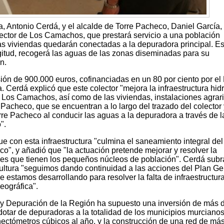
a, Antonio Cerdá, y el alcalde de Torre Pacheco, Daniel García,
lector de Los Camachos, que prestará servicio a una población
as viviendas quedarán conectadas a la depuradora principal. Es
ngitud, recogerá las aguas de las zonas diseminadas para su
n.
ión de 900.000 euros, cofinanciadas en un 80 por ciento por el
Cerdá explicó que este colector "mejora la infraestructura hidr
Los Camachos, así como de las viviendas, instalaciones agrari
 Pacheco, que se encuentran a lo largo del trazado del colector 
re Pacheco al conducir las aguas a la depuradora a través de l
".
que con esta infraestructura "culmina el saneamiento integral del
o", y añadió que "la actuación pretende mejorar y resolver la
les que tienen los pequeños núcleos de población". Cerdá sub
ultura "seguimos dando continuidad a las acciones del Plan Ge
estamos desarrollando para resolver la falta de infraestructur
eográfica".
y Depuración de la Región ha supuesto una inversión de más 
dotar de depuradoras a la totalidad de los municipios murciano
ectómetros cúbicos al año, y la construcción de una red de má