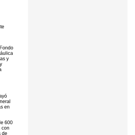
te
 Fondo
áulica
as y
y
a
rayó
neral
as en
de 600
s con
s de