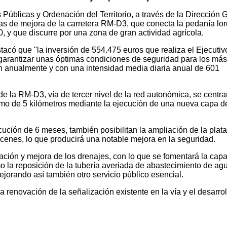
úblicas y Ordenación del Territorio, a través de la Dirección 
ras de mejora de la carretera RM-D3, que conecta la pedanía lo
, y que discurre por una zona de gran actividad agrícola.
có que "la inversión de 554.475 euros que realiza el Ejecutiv
 garantizar unas óptimas condiciones de seguridad para los más
an anualmente y con una intensidad media diaria anual de 601
 la RM-D3, vía de tercer nivel de la red autonómica, se centra
ramo de 5 kilómetros mediante la ejecución de una nueva capa d
cución de 6 meses, también posibilitan la ampliación de la plat
cenes, lo que producirá una notable mejora en la seguridad.
ación y mejora de los drenajes, con lo que se fomentará la cap
omo la reposición de la tubería averiada de abastecimiento de ag
mejorando así también otro servicio público esencial.
 renovación de la señalización existente en la vía y el desarrol