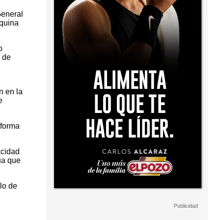
General
rquina
o
 de
n en la
e
aforma
acidad
ua que
lo de