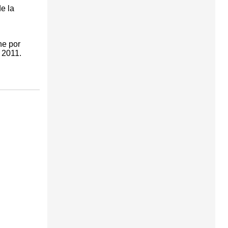
e la
ne por
e 2011.