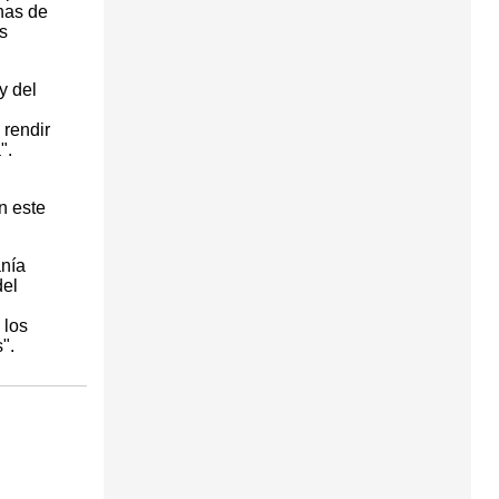
nas de
s
y del
l
 rendir
".
n este
anía
del
 los
".