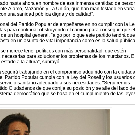
alizado hasta ahora en nombre de esa inmensa cantidad de perso
ente Álamo, Mazarrón y La Unión, que han manifestado en varia
con una sanidad pública digna y de calidad".
onal del Partido Popular de empeñarse en no cumplir con la Le
las para continuar obstruyendo el camino para conseguir que e
 de un hospital general, "algo por lo que este partido tendrá que
asta en un asunto de vital importancia como es la salud pública
se merece tener políticos con más personalidad, que estén
s necesarias para solucionar los problemas de los murcianos. E
estado a la altura", subrayó.
a seguirá trabajando en el compromiso adquirido con la ciudad
l Partido Popular cumpla con la Ley del Rosell y los usuarios 
servicio sanitario adecuado a sus necesidades. "Seguiremos
tido Ciudadanos de que corrija su posición y se alíe del lado de
istema democrático que se basa en el cumplimiento de las leyes