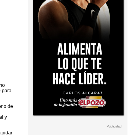
 no
o para
eno de
al y
apidar