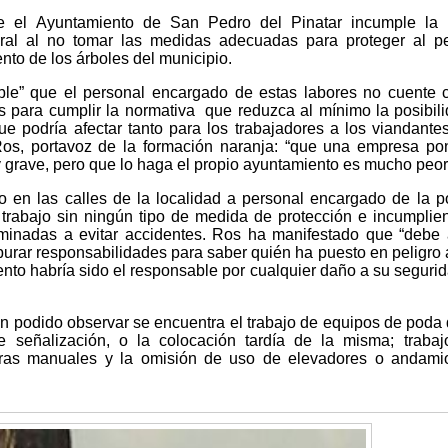
 el Ayuntamiento de San Pedro del Pinatar incumple la 
oral al no tomar las medidas adecuadas para proteger al p
to de los árboles del municipio.
ble” que el personal encargado de estas labores no cuente 
 para cumplir la normativa que reduzca al mínimo la posibil
 podría afectar tanto para los trabajadores a los viandantes
os, portavoz de la formación naranja: “que una empresa po
y grave, pero que lo haga el propio ayuntamiento es mucho peor
o en las calles de la localidad a personal encargado de la 
 trabajo sin ningún tipo de medida de protección e incumplie
minadas a evitar accidentes. Ros ha manifestado que “debe 
purar responsabilidades para saber quién ha puesto en peligro 
nto habría sido el responsable por cualquier daño a su segurid
n podido observar se encuentra el trabajo de equipos de poda
de señalización, o la colocación tardía de la misma; traba
leras manuales y la omisión de uso de elevadores o andami