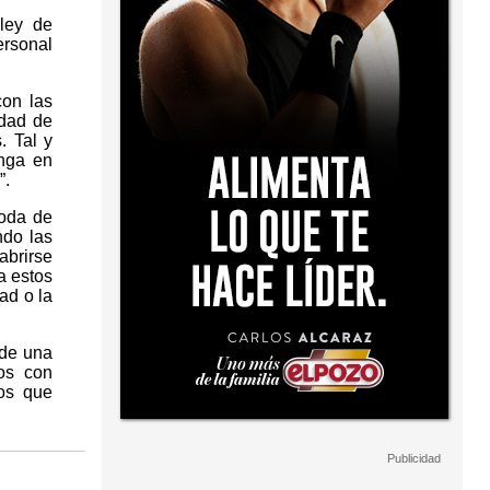
ley de
ersonal
con las
idad de
. Tal y
nga en
”.
poda de
ndo las
abrirse
a estos
ad o la
 de una
jos con
os que