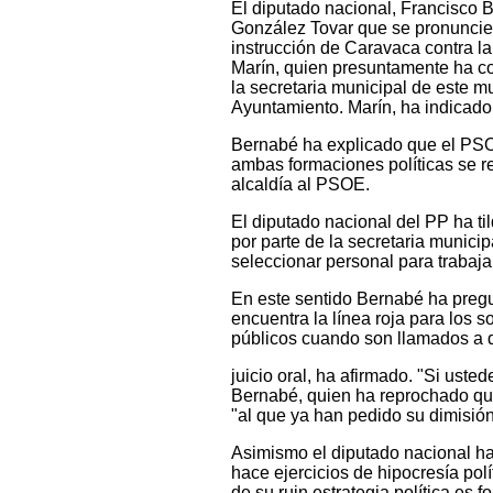
El diputado nacional, Francisco B
González Tovar que se pronuncie 
instrucción de Caravaca contra la
Marín, quien presuntamente ha co
la secretaria municipal de este mu
Ayuntamiento. Marín, ha indicado 
Bernabé ha explicado que el PSOE
ambas formaciones políticas se re
alcaldía al PSOE.
El diputado nacional del PP ha t
por parte de la secretaria munici
seleccionar personal para trabaj
En este sentido Bernabé ha pregu
encuentra la línea roja para los 
públicos cuando son llamados a dec
juicio oral, ha afirmado. "Si uste
Bernabé, quien ha reprochado que
"al que ya han pedido su dimisi
Asimismo el diputado nacional ha
hace ejercicios de hipocresía pol
de su ruin estrategia política es f