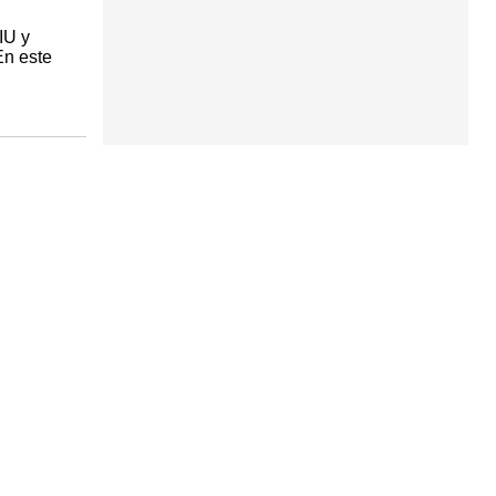
IU y
En este