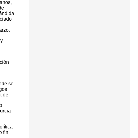
ianos,
de
Cándida
nciado
arzo.
 y
ción
onde se
rgos
a de
o
urcia
lítica
 fin