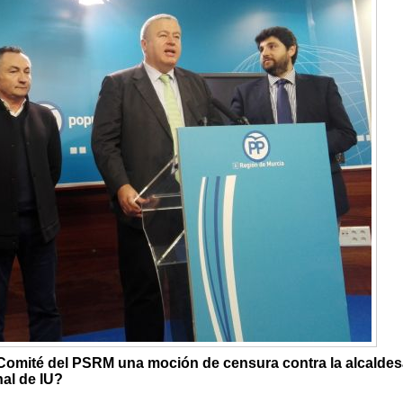
omité del PSRM una moción de censura contra la alcaldes
nal de IU?