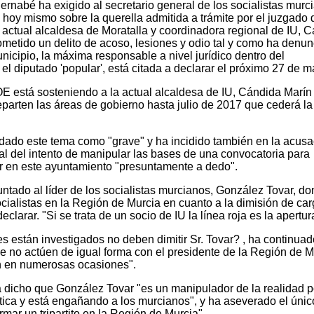
ernabé ha exigido al secretario general de los socialistas murc
hoy mismo sobre la querella admitida a trámite por el juzgado 
 actual alcaldesa de Moratalla y coordinadora regional de IU, 
metido un delito de acoso, lesiones y odio tal y como ha denu
nicipio, la máxima responsable a nivel jurídico dentro del
el diputado 'popular', está citada a declarar el próximo 27 de m
 está sosteniendo a la actual alcaldesa de IU, Cándida Marín
parten las áreas de gobierno hasta julio de 2017 que cederá la
ildado este tema como "grave" y ha incidido también en la acusa
pal del intento de manipular las bases de una convocatoria para
ar en este ayuntamiento "presuntamente a dedo".
ntado al líder de los socialistas murcianos, González Tovar, d
socialistas en la Región de Murcia en cuanto a la dimisión de ca
larar. "Si se trata de un socio de IU la línea roja es la apertur
des están investigados no deben dimitir Sr. Tovar? , ha continuad
 no actúen de igual forma con el presidente de la Región de M
ón en numerosas ocasiones".
 dicho que González Tovar "es un manipulador de la realidad po
ítica y está engañando a los murcianos", y ha aseverado el único
ormar un tripartito en la Región de Murcia".